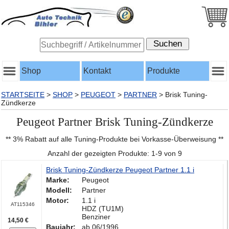
Shop
Kontakt
Produkte
STARTSEITE
>
SHOP
>
PEUGEOT
>
PARTNER
>
Brisk Tuning-
Zündkerze
Peugeot Partner Brisk Tuning-Zündkerze
** 3% Rabatt auf alle Tuning-Produkte bei Vorkasse-Überweisung **
Anzahl der gezeigten Produkte: 1-9 von 9
Brisk Tuning-Zündkerze Peugeot Partner 1.1 i
Marke:
Peugeot
Modell:
Partner
Motor:
1.1 i
AT115346
HDZ (TU1M)
Benziner
14,50 €
Baujahr:
ab 06/1996