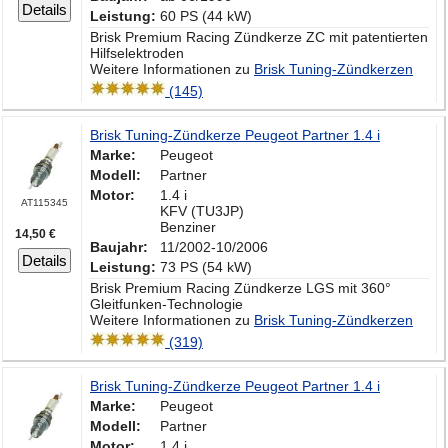
Details
Leistung:
60 PS (44 kW)
Brisk Premium Racing Zündkerze ZC mit patentierten
Hilfselektroden
Weitere Informationen zu
Brisk Tuning-Zündkerzen
(145)
Brisk Tuning-Zündkerze Peugeot Partner 1.4 i
Marke:
Peugeot
Modell:
Partner
Motor:
1.4 i
AT115345
KFV (TU3JP)
Benziner
14,50 €
Baujahr:
11/2002-10/2006
Details
Leistung:
73 PS (54 kW)
Brisk Premium Racing Zündkerze LGS mit 360°
Gleitfunken-Technologie
Weitere Informationen zu
Brisk Tuning-Zündkerzen
(319)
Brisk Tuning-Zündkerze Peugeot Partner 1.4 i
Marke:
Peugeot
Modell:
Partner
Motor:
1.4 i