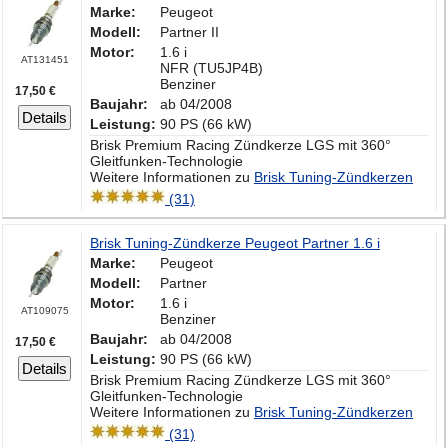
Marke:
Peugeot
Modell:
Partner II
Motor:
1.6 i
AT131451
NFR (TU5JP4B)
Benziner
17,50 €
Baujahr:
ab 04/2008
Details
Leistung:
90 PS (66 kW)
Brisk Premium Racing Zündkerze LGS mit 360°
Gleitfunken-Technologie
Weitere Informationen zu
Brisk Tuning-Zündkerzen
(31)
Brisk Tuning-Zündkerze Peugeot Partner 1.6 i
Marke:
Peugeot
Modell:
Partner
Motor:
1.6 i
AT109075
Benziner
Baujahr:
ab 04/2008
17,50 €
Leistung:
90 PS (66 kW)
Details
Brisk Premium Racing Zündkerze LGS mit 360°
Gleitfunken-Technologie
Weitere Informationen zu
Brisk Tuning-Zündkerzen
(31)