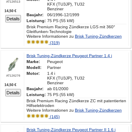
AT126513
KFX (TU3JP), TU32
Benziner
14,50 €
Baujahr:
06/1996-12/1999
Details
Leistung:
75 PS (55 kW)
Brisk Premium Racing Zündkerze LGS mit 360°
Gleitfunken-Technologie
Weitere Informationen zu
Brisk Tuning-Zündkerzen
(319)
Brisk Tuning-Zündkerze Peugeot Partner 1.4 i
Marke:
Peugeot
Modell:
Partner
Motor:
1.4 i
AT126276
KFX (TU3JP), TU32
Benziner
14,50 €
Baujahr:
ab 01/2000
Details
Leistung:
75 PS (55 kW)
Brisk Premium Racing Zündkerze ZC mit patentierten
Hilfselektroden
Weitere Informationen zu
Brisk Tuning-Zündkerzen
(145)
Brisk Tuning-Zündkerze Peugeot Partner II 1.6 i