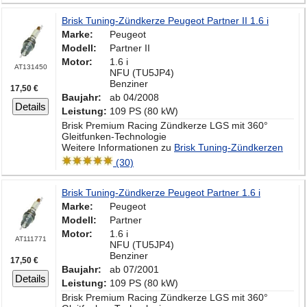
Brisk Tuning-Zündkerze Peugeot Partner II 1.6 i
Marke:
Peugeot
Modell:
Partner II
Motor:
1.6 i
AT131450
NFU (TU5JP4)
Benziner
17,50 €
Baujahr:
ab 04/2008
Details
Leistung:
109 PS (80 kW)
Brisk Premium Racing Zündkerze LGS mit 360°
Gleitfunken-Technologie
Weitere Informationen zu
Brisk Tuning-Zündkerzen
(30)
Brisk Tuning-Zündkerze Peugeot Partner 1.6 i
Marke:
Peugeot
Modell:
Partner
Motor:
1.6 i
AT111771
NFU (TU5JP4)
Benziner
17,50 €
Baujahr:
ab 07/2001
Details
Leistung:
109 PS (80 kW)
Brisk Premium Racing Zündkerze LGS mit 360°