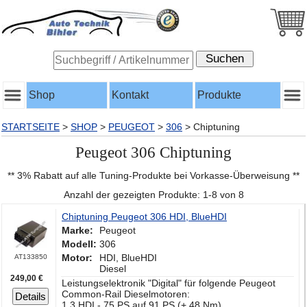
Shop
Kontakt
Produkte
STARTSEITE
>
SHOP
>
PEUGEOT
>
306
>
Chiptuning
Peugeot 306 Chiptuning
** 3% Rabatt auf alle Tuning-Produkte bei Vorkasse-Überweisung **
Anzahl der gezeigten Produkte: 1-8 von 8
Chiptuning Peugeot 306 HDI, BlueHDI
Marke:
Peugeot
Modell:
306
Motor:
HDI, BlueHDI
AT133850
Diesel
249,00 €
Leistungselektronik "Digital" für folgende Peugeot
Common-Rail Dieselmotoren:
Details
1.3 HDI - 75 PS auf 91 PS (+ 48 Nm)