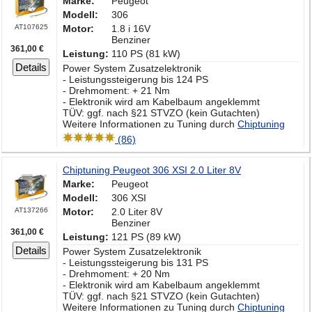
Marke:
Peugeot
Modell:
306
AT107625
Motor:
1.8 i 16V
Benziner
361,00 €
Leistung:
110 PS (81 kW)
Details
Power System Zusatzelektronik
- Leistungssteigerung bis 124 PS
- Drehmoment: + 21 Nm
- Elektronik wird am Kabelbaum angeklemmt
TÜV: ggf. nach §21 STVZO (kein Gutachten)
Weitere Informationen zu Tuning durch
Chiptuning
(86)
Chiptuning Peugeot 306 XSI 2.0 Liter 8V
Marke:
Peugeot
Modell:
306 XSI
AT137266
Motor:
2.0 Liter 8V
Benziner
361,00 €
Leistung:
121 PS (89 kW)
Details
Power System Zusatzelektronik
- Leistungssteigerung bis 131 PS
- Drehmoment: + 20 Nm
- Elektronik wird am Kabelbaum angeklemmt
TÜV: ggf. nach §21 STVZO (kein Gutachten)
Weitere Informationen zu Tuning durch
Chiptuning