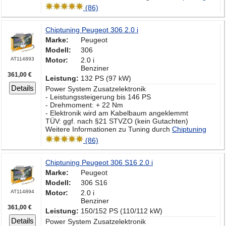
(86)
Chiptuning Peugeot 306 2.0 i
Marke:
Peugeot
Modell:
306
AT114893
Motor:
2.0 i
Benziner
361,00 €
Leistung:
132 PS (97 kW)
Details
Power System Zusatzelektronik
- Leistungssteigerung bis 146 PS
- Drehmoment: + 22 Nm
- Elektronik wird am Kabelbaum angeklemmt
TÜV: ggf. nach §21 STVZO (kein Gutachten)
Weitere Informationen zu Tuning durch
Chiptuning
(86)
Chiptuning Peugeot 306 S16 2.0 i
Marke:
Peugeot
Modell:
306 S16
AT114894
Motor:
2.0 i
Benziner
361,00 €
Leistung:
150/152 PS (110/112 kW)
Details
Power System Zusatzelektronik