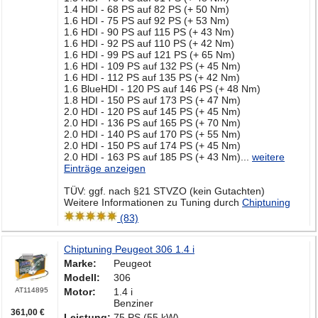
1.4 HDI - 68 PS auf 82 PS (+ 50 Nm)
1.6 HDI - 75 PS auf 92 PS (+ 53 Nm)
1.6 HDI - 90 PS auf 115 PS (+ 43 Nm)
1.6 HDI - 92 PS auf 110 PS (+ 42 Nm)
1.6 HDI - 99 PS auf 121 PS (+ 65 Nm)
1.6 HDI - 109 PS auf 132 PS (+ 45 Nm)
1.6 HDI - 112 PS auf 135 PS (+ 42 Nm)
1.6 BlueHDI - 120 PS auf 146 PS (+ 48 Nm)
1.8 HDI - 150 PS auf 173 PS (+ 47 Nm)
2.0 HDI - 120 PS auf 145 PS (+ 45 Nm)
2.0 HDI - 136 PS auf 165 PS (+ 70 Nm)
2.0 HDI - 140 PS auf 170 PS (+ 55 Nm)
2.0 HDI - 150 PS auf 174 PS (+ 45 Nm)
2.0 HDI - 163 PS auf 185 PS (+ 43 Nm)
...
weitere
Einträge anzeigen
TÜV: ggf. nach §21 STVZO (kein Gutachten)
Weitere Informationen zu Tuning durch
Chiptuning
(83)
Chiptuning Peugeot 306 1.4 i
Marke:
Peugeot
Modell:
306
AT114895
Motor:
1.4 i
Benziner
361,00 €
Leistung:
75 PS (55 kW)