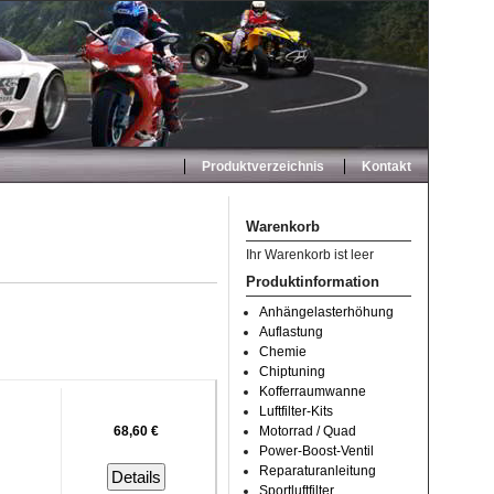
Produktverzeichnis
Kontakt
Warenkorb
Ihr Warenkorb ist leer
Produktinformation
Anhängelasterhöhung
Auflastung
Chemie
Chiptuning
Kofferraumwanne
Luftfilter-Kits
68,60 €
Motorrad / Quad
Power-Boost-Ventil
Reparaturanleitung
Details
Sportluftfilter