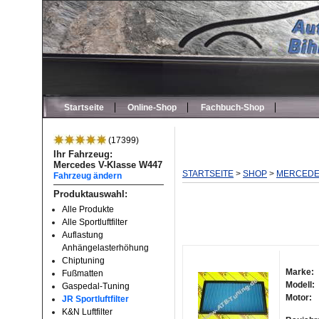
Startseite
Online-Shop
Fachbuch-Shop
(17399)
Ihr Fahrzeug:
Mercedes V-Klasse W447
STARTSEITE
>
SHOP
>
MERCED
Fahrzeug ändern
Produktauswahl:
Alle Produkte
Alle Sportluftfilter
Auflastung
Anhängelasterhöhung
Chiptuning
Marke:
Fußmatten
Modell:
Gaspedal-Tuning
Motor:
JR Sportluftfilter
K&N Luftfilter