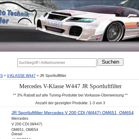
ES
>
V-KLASSE W447
>
JR Sportluftfilter
Mercedes V-Klasse W447 JR Sportluftfilter
** 3% Rabatt auf alle Tuning-Produkte bei Vorkasse-Überweisung **
Anzahl der gezeigten Produkte: 1-3 von 3
JR Sportluftfilter Mercedes V 200 CDI (W447) OM651, OM654
Mercedes
V 200 CDI (W447)
OM651, OM654
Diesel