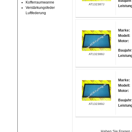
Baujahr
Kofferraumwanne
AT132387J
Leistun
Verstärkungsfeder
Luftfederung
Marke:
Modell:
Motor:
Baujahr
AT132388J
Leistun
Marke:
Modell:
Motor:
Baujahr
AT132389J
Leistun
Haben Sie Fragen z