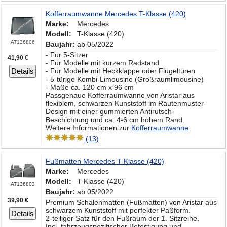
Kofferraumwanne Mercedes T-Klasse (420)
Marke:
Mercedes
Modell:
T-Klasse (420)
AT136806
Baujahr:
ab 05/2022
- Für 5-Sitzer
41,90 €
- Für Modelle mit kurzem Radstand
Details
- Für Modelle mit Heckklappe oder Flügeltüren
- 5-türige Kombi-Limousine (Großraumlimousine)
- Maße ca. 120 cm x 96 cm
Passgenaue Kofferraumwanne von Aristar aus
flexiblem, schwarzen Kunststoff im Rautenmuster-
Design mit einer gummierten Antirutsch-
Beschichtung und ca. 4-6 cm hohem Rand.
Weitere Informationen zur
Kofferraumwanne
(13)
Fußmatten Mercedes T-Klasse (420)
Marke:
Mercedes
Modell:
T-Klasse (420)
AT136803
Baujahr:
ab 05/2022
39,90 €
Premium Schalenmatten (Fußmatten) von Aristar aus
schwarzem Kunststoff mit perfekter Paßform.
Details
2-teiliger Satz für den Fußraum der 1. Sitzreihe.
Incl. fahrzeugspezifischer Befestigung und