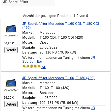
JR Sportluftfilter
Anzahl der gezeigten Produkte: 1-9 von 9
JR Sportluftfilter Mercedes T 160 CDI, T 180 CDI
(420)
Marke:
Mercedes
AT136804J
Modell:
T 160 CDI, T 180 CDI (420)
Motor:
Diesel
56,20 €
Baujahr:
ab 05/2022
Details
Leistung:
95, 116 PS (70, 85 kW)
Weitere Informationen zu Tuning mit einem
JR
Sportluftfilter
(4)
JR Sportluftfilter Mercedes T 160, T 180 (420)
Marke:
Mercedes
Modell:
T 160, T 180 (420)
AT136807J
Motor:
Benziner
Baujahr:
ab 05/2022
56,20 €
Leistung:
102, 131 PS (75, 96 kW)
Details
Weitere Informationen zu Tuning mit einem
JR