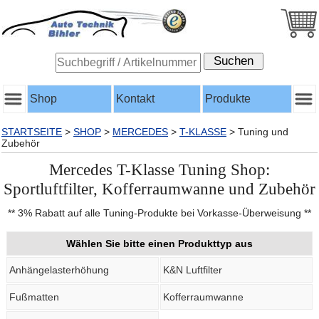
Shop
Kontakt
Produkte
STARTSEITE
>
SHOP
>
MERCEDES
>
T-KLASSE
>
Tuning und
Zubehör
Mercedes T-Klasse Tuning Shop:
Sportluftfilter, Kofferraumwanne und Zubehör
** 3% Rabatt auf alle Tuning-Produkte bei Vorkasse-Überweisung **
Wählen Sie bitte einen Produkttyp aus
Anhängelasterhöhung
K&N Luftfilter
Fußmatten
Kofferraumwanne