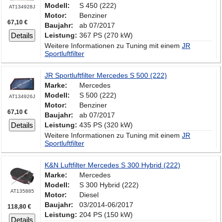
Modell:
S 450 (222)
AT134928J
Motor:
Benziner
67,10 €
Baujahr:
ab 07/2017
Details
Leistung:
367 PS (270 kW)
Weitere Informationen zu Tuning mit einem
JR
Sportluftfilter
JR Sportluftfilter Mercedes S 500 (222)
Marke:
Mercedes
Modell:
S 500 (222)
AT134926J
Motor:
Benziner
67,10 €
Baujahr:
ab 07/2017
Details
Leistung:
435 PS (320 kW)
Weitere Informationen zu Tuning mit einem
JR
Sportluftfilter
K&N Luftfilter Mercedes S 300 Hybrid (222)
Marke:
Mercedes
Modell:
S 300 Hybrid (222)
AT135885
Motor:
Diesel
Baujahr:
03/2014-06/2017
118,80 €
Leistung:
204 PS (150 kW)
Details