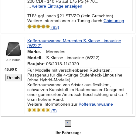
200 CDI - 140 PS auf 175 PS (+ 70...
...
weitere Einträge anzeigen
TÜV: ggf. nach §21 STVZO (kein Gutachten)
Weitere Informationen zu Tuning durch
Chiptuning
(83)
Kofferraumwanne Mercedes S-Klasse Limousine
(W222)
Marke:
Mercedes
Modell:
S-Klasse Limousine (W222)
AT119805
Baujahr:
05/2013-11/2020
46,90 €
Für Modelle mit verschiebbaren Rücksitzen.
Passgenau für die 4-türige Stufenheck-Limousine
Details
(ohne Hybrid-Modelle).
Kofferraumwanne von Aristar aus flexiblem,
schwarzen Kunststoff im Rautenmuster-Design mit
einer gummierten Antirutsch-Beschichtung und ca. 4-
6 cm hohem Rand.
Weitere Informationen zur
Kofferraumwanne
(5)
1
Ihr Fahrzeug: