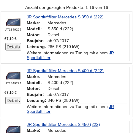
Anzahl der gezeigten Produkte: 1-16 von 16
JR Sportluftfilter Mercedes S 350 d (222)
Marke:
Mercedes
Modell:
S 350 d (222)
AT134929J
Motor:
Diesel
67,10 €
Baujahr:
ab 07/2017
Details
Leistung:
286 PS (210 kW)
Weitere Informationen zu Tuning mit einem
JR
Sportluftfilter
JR Sportluftfilter Mercedes S 400 d (222)
Marke:
Mercedes
Modell:
S 400 d (222)
AT134927J
Motor:
Diesel
67,10 €
Baujahr:
ab 07/2017
Details
Leistung:
340 PS (250 kW)
Weitere Informationen zu Tuning mit einem
JR
Sportluftfilter
JR Sportluftfilter Mercedes S 450 (222)
Marke:
Mercedes