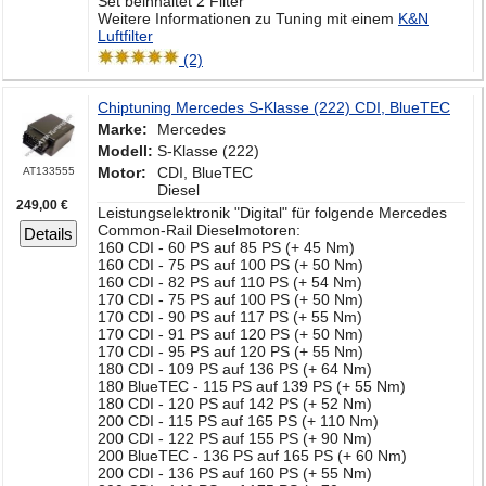
Set beinhaltet 2 Filter
Weitere Informationen zu Tuning mit einem
K&N
Luftfilter
(2)
Chiptuning Mercedes S-Klasse (222) CDI, BlueTEC
Marke:
Mercedes
Modell:
S-Klasse (222)
Motor:
CDI, BlueTEC
AT133555
Diesel
249,00 €
Leistungselektronik "Digital" für folgende Mercedes
Common-Rail Dieselmotoren:
Details
160 CDI - 60 PS auf 85 PS (+ 45 Nm)
160 CDI - 75 PS auf 100 PS (+ 50 Nm)
160 CDI - 82 PS auf 110 PS (+ 54 Nm)
170 CDI - 75 PS auf 100 PS (+ 50 Nm)
170 CDI - 90 PS auf 117 PS (+ 55 Nm)
170 CDI - 91 PS auf 120 PS (+ 50 Nm)
170 CDI - 95 PS auf 120 PS (+ 55 Nm)
180 CDI - 109 PS auf 136 PS (+ 64 Nm)
180 BlueTEC - 115 PS auf 139 PS (+ 55 Nm)
180 CDI - 120 PS auf 142 PS (+ 52 Nm)
200 CDI - 115 PS auf 165 PS (+ 110 Nm)
200 CDI - 122 PS auf 155 PS (+ 90 Nm)
200 BlueTEC - 136 PS auf 165 PS (+ 60 Nm)
200 CDI - 136 PS auf 160 PS (+ 55 Nm)