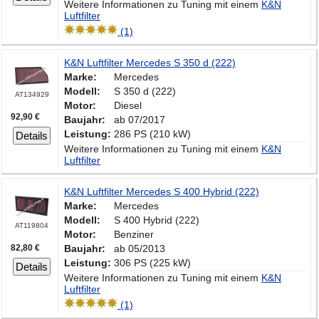
Weitere Informationen zu Tuning mit einem
K&N
Luftfilter
(1)
K&N Luftfilter Mercedes S 350 d (222)
Marke:
Mercedes
Modell:
S 350 d (222)
AT134929
Motor:
Diesel
92,90 €
Baujahr:
ab 07/2017
Leistung:
286 PS (210 kW)
Details
Weitere Informationen zu Tuning mit einem
K&N
Luftfilter
K&N Luftfilter Mercedes S 400 Hybrid (222)
Marke:
Mercedes
Modell:
S 400 Hybrid (222)
AT119804
Motor:
Benziner
82,80 €
Baujahr:
ab 05/2013
Leistung:
306 PS (225 kW)
Details
Weitere Informationen zu Tuning mit einem
K&N
Luftfilter
(1)