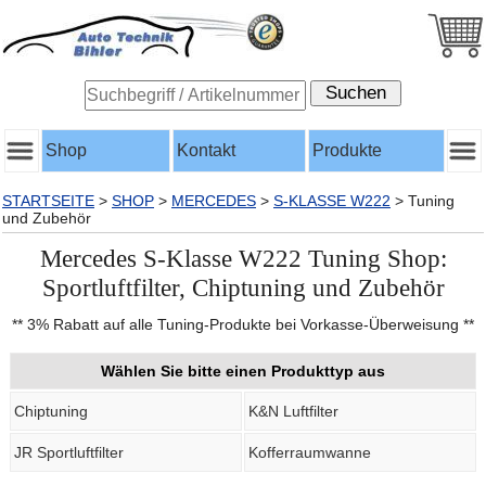
Shop
Kontakt
Produkte
STARTSEITE
>
SHOP
>
MERCEDES
>
S-KLASSE W222
>
Tuning
und Zubehör
Mercedes S-Klasse W222 Tuning Shop:
Sportluftfilter, Chiptuning und Zubehör
** 3% Rabatt auf alle Tuning-Produkte bei Vorkasse-Überweisung **
Wählen Sie bitte einen Produkttyp aus
Chiptuning
K&N Luftfilter
JR Sportluftfilter
Kofferraumwanne