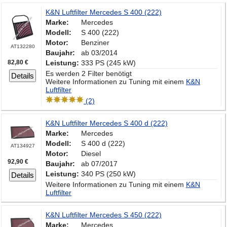
K&N Luftfilter Mercedes S 400 (222)
Marke:
Mercedes
Modell:
S 400 (222)
Motor:
Benziner
AT132280
Baujahr:
ab 03/2014
82,80 €
Leistung:
333 PS (245 kW)
Es werden 2 Filter benötigt
Details
Weitere Informationen zu Tuning mit einem
K&N
Luftfilter
(2)
K&N Luftfilter Mercedes S 400 d (222)
Marke:
Mercedes
Modell:
S 400 d (222)
AT134927
Motor:
Diesel
92,90 €
Baujahr:
ab 07/2017
Leistung:
340 PS (250 kW)
Details
Weitere Informationen zu Tuning mit einem
K&N
Luftfilter
K&N Luftfilter Mercedes S 450 (222)
Marke:
Mercedes