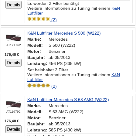
Es werden 2 Filter benötigt
Details
Weitere Informationen zu Tuning mit einem
K&N
Luftfilter
(2)
K&N Luftfilter Mercedes S 500 (W222)
Marke:
Mercedes
Modell:
S 500 (W222)
AT121762
Motor:
Benziner
176,40 €
Baujahr:
ab 05/2013
Details
Leistung:
456 PS (335 kW)
Set beinhaltet 2 Filter
Weitere Informationen zu Tuning mit einem
K&N
Luftfilter
(2)
K&N Luftfilter Mercedes S 63 AMG (W222)
Marke:
Mercedes
Modell:
S 63 AMG (W222)
AT119792
Motor:
Benziner
176,40 €
Baujahr:
ab 05/2013
Details
Leistung:
585 PS (430 kW)