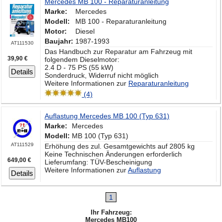
Mercedes MB 100 - Reparaturanleitung
Marke:
Mercedes
Modell:
MB 100 - Reparaturanleitung
Motor:
Diesel
Baujahr:
1987-1993
AT111530
Das Handbuch zur Reparatur am Fahrzeug mit
39,90 €
folgendem Dieselmotor:
2.4 D - 75 PS (55 kW)
Details
Sonderdruck, Widerruf nicht möglich
Weitere Informationen zur
Reparaturanleitung
(4)
Auflastung Mercedes MB 100 (Typ 631)
Marke:
Mercedes
Modell:
MB 100 (Typ 631)
AT111529
Erhöhung des zul. Gesamtgewichts auf 2805 kg
Keine Technischen Änderungen erforderlich
649,00 €
Lieferumfang: TÜV-Bescheinigung
Weitere Informationen zur
Auflastung
Details
1
Ihr Fahrzeug:
Mercedes MB100