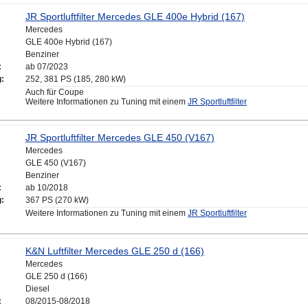
JR Sportluftfilter Mercedes GLE 400e Hybrid (167)
Mercedes
GLE 400e Hybrid (167)
Benziner
:
ab 07/2023
g:
252, 381 PS (185, 280 kW)
Auch für Coupe
Weitere Informationen zu Tuning mit einem
JR Sportluftfilter
JR Sportluftfilter Mercedes GLE 450 (V167)
Mercedes
GLE 450 (V167)
Benziner
:
ab 10/2018
g:
367 PS (270 kW)
Weitere Informationen zu Tuning mit einem
JR Sportluftfilter
K&N Luftfilter Mercedes GLE 250 d (166)
Mercedes
GLE 250 d (166)
Diesel
:
08/2015-08/2018