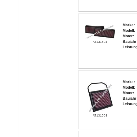
Marke:
Modell:
Motor:
Baujahr
AT131504
Leistun
Marke:
Modell:
Motor:
Baujahr
Leistun
AT131503