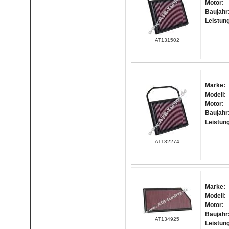
Motor:
Baujahr
Leistun
AT131502
Marke:
Modell:
Motor:
Baujahr
Leistun
AT132274
Marke:
Modell:
Motor:
Baujahr
AT134925
Leistun