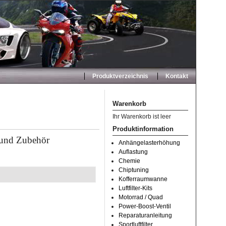
Produktverzeichnis
Kontakt
Warenkorb
Ihr Warenkorb ist leer
Produktinformation
 und Zubehör
Anhängelasterhöhung
Auflastung
Chemie
Chiptuning
Kofferraumwanne
Luftfilter-Kits
Motorrad / Quad
Power-Boost-Ventil
Reparaturanleitung
Sportluftfilter