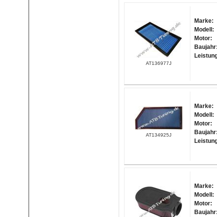
Marke:
Modell:
Motor:
Baujahr
Leistun
AT136977J
Marke:
Modell:
Motor:
Baujahr
AT134925J
Leistun
Marke:
Modell:
Motor:
Baujahr