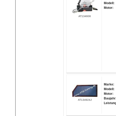
Modell:
Motor:
AT134606
Marke:
Modell:
Motor:
Baujahr
AT134924J
Leistun