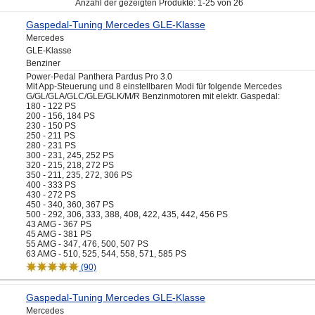
Anzahl der gezeigten Produkte: 1-25 von 26
Gaspedal-Tuning Mercedes GLE-Klasse
Mercedes
GLE-Klasse
Benziner
Power-Pedal Panthera Pardus Pro 3.0
Mit App-Steuerung und 8 einstellbaren Modi für folgende Mercedes
G/GL/GLA/GLC/GLE/GLK/M/R Benzinmotoren mit elektr. Gaspedal:
180 - 122 PS
200 - 156, 184 PS
230 - 150 PS
250 - 211 PS
280 - 231 PS
300 - 231, 245, 252 PS
320 - 215, 218, 272 PS
350 - 211, 235, 272, 306 PS
400 - 333 PS
430 - 272 PS
450 - 340, 360, 367 PS
500 - 292, 306, 333, 388, 408, 422, 435, 442, 456 PS
43 AMG - 367 PS
45 AMG - 381 PS
55 AMG - 347, 476, 500, 507 PS
63 AMG - 510, 525, 544, 558, 571, 585 PS
(90)
Gaspedal-Tuning Mercedes GLE-Klasse
Mercedes