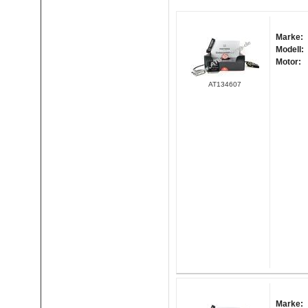
Marke:
Modell:
Motor:
AT134607
Marke: