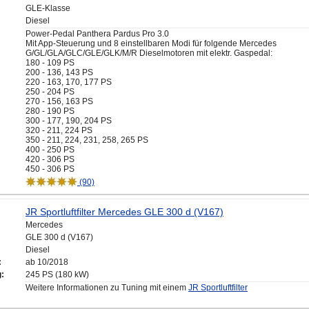
GLE-Klasse
Diesel
Power-Pedal Panthera Pardus Pro 3.0
Mit App-Steuerung und 8 einstellbaren Modi für folgende Mercedes
G/GL/GLA/GLC/GLE/GLK/M/R Dieselmotoren mit elektr. Gaspedal:
180 - 109 PS
200 - 136, 143 PS
220 - 163, 170, 177 PS
250 - 204 PS
270 - 156, 163 PS
280 - 190 PS
300 - 177, 190, 204 PS
320 - 211, 224 PS
350 - 211, 224, 231, 258, 265 PS
400 - 250 PS
420 - 306 PS
450 - 306 PS
(90)
JR Sportluftfilter Mercedes GLE 300 d (V167)
Mercedes
GLE 300 d (V167)
Diesel
:
ab 10/2018
g:
245 PS (180 kW)
Weitere Informationen zu Tuning mit einem
JR Sportluftfilter