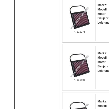
Marke:
Modell:
Motor:
Baujahr
Leistun
AT132275
Marke:
Modell:
Motor:
Baujahr
Leistun
AT131501
Marke:
Modell: