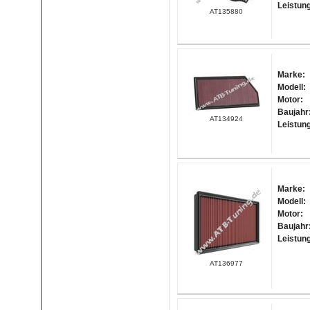
Leistun
AT135880
Marke:
Modell:
Motor:
Baujahr
AT134924
Leistun
Marke:
Modell:
Motor:
Baujahr
Leistun
AT136977