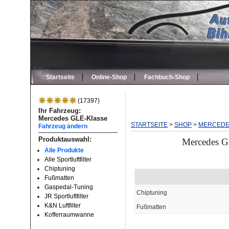
Startseite
Online-Shop
Fachbuch-Shop
(17397)
Ihr Fahrzeug:
Mercedes GLE-Klasse
STARTSEITE
>
SHOP
>
MERCED
Fahrzeug ändern
Produktauswahl:
Mercedes GL
Alle Produkte
Alle Sportluftfilter
Chiptuning
Fußmatten
Gaspedal-Tuning
Chiptuning
JR Sportluftfilter
K&N Luftfilter
Fußmatten
Kofferraumwanne