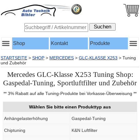
Shop
Kontakt
Produkte
STARTSEITE
>
SHOP
>
MERCEDES
>
GLC-KLASSE X253
>
Tuning
und Zubehör
Mercedes GLC-Klasse X253 Tuning Shop:
Gaspedal-Tuning, Sportluftfilter und Zubehör
** 3% Rabatt auf alle Tuning-Produkte bei Vorkasse-Überweisung **
Wählen Sie bitte einen Produkttyp aus
Anhängelasterhöhung
Gaspedal-Tuning
Chiptuning
K&N Luftfilter