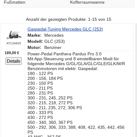
Fußmatten
Kofferraumwanne
Anzahl der gezeigten Produkte: 1-15 von 15
Gaspedal-Tuning Mercedes GLC (253)
Marke:
Mercedes
Modell:
GLC (253)
AT134605
Motor:
Benziner
189,00 €
Power-Pedal Panthera Pardus Pro 3.0
Mit App-Steuerung und 8 einstellbaren Modi für
Details
folgende Mercedes G/GL/GLA/GLC/GLE/GLK/M/R
Benzinmotoren mit elektr. Gaspedal:
180 - 122 PS
200 - 156, 184 PS
230 - 150 PS
250 - 211 PS
280 - 231 PS
300 - 231, 245, 252 PS
320 - 215, 218, 272 PS
350 - 211, 235, 272, 306 PS
400 - 333 PS
430 - 272 PS
450 - 340, 360, 367 PS
500 - 292, 306, 333, 388, 408, 422, 435, 442, 456
PS