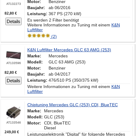
Motor:
Benziner
AT132273
Baujahr:
ab 06/2016
82,80 €
Leistung:
367 PS (270 kW)
Es werden 2 Filter benötigt
Details
Weitere Informationen zu Tuning mit einem
K&N
Luftfilter
(2)
K&N Luftfilter Mercedes GLC 63 AMG (253)
Marke:
Mercedes
Modell:
GLC 63 AMG (253)
AT133596
Motor:
Benziner
82,80 €
Baujahr:
ab 04/2017
Leistung:
476/510 PS (350/375 kW)
Details
Weitere Informationen zu Tuning mit einem
K&N
Luftfilter
Chiptuning Mercedes GLC (253) CDI, BlueTEC
Marke:
Mercedes
Modell:
GLC (253)
Motor:
CDI, BlueTEC
AT133546
Diesel
249,00 €
Leistungselektronik "Digital" für folgende Mercedes