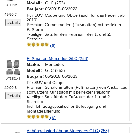
Modell:
GLC (253)
AT132270
Baujahr:
06/2015-06/2023
49,90 €
Für SUV, Coupe und GLCe (auch für das Facelift ab
2019)
Details
Premium Gummimatten (Fußmatten) mit perfekter
Paßform
4-teiliger Satz für den Fußraum der 1. und 2.
Sitzreihe
(6)
Fußmatten Mercedes GLC (253)
Marke:
Mercedes
Modell:
GLC (253)
Baujahr:
06/2015-06/2023
AT135143
Für SUV und Coupe.
Premium Schalenmatten (Fußmatten) von Aristar aus
49,90 €
schwarzem Kunststoff mit perfekter Paßform.
Details
4-teiliger Satz für den Fußraum der 1. und 2.
Sitzreihe.
Incl. fahrzeugspezifischer Befestigung und
Montageanleitung.
(5)
Anhängelasterhöhung Mercedes GLC (253)