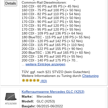
Common-Rail Dieselmotoren:
Details
160 CDI - 60 PS auf 85 PS (+ 45 Nm)
160 CDI - 75 PS auf 100 PS (+ 50 Nm)
160 CDI - 82 PS auf 110 PS (+ 54 Nm)
170 CDI - 75 PS auf 100 PS (+ 50 Nm)
170 CDI - 90 PS auf 117 PS (+ 55 Nm)
170 CDI - 91 PS auf 120 PS (+ 50 Nm)
170 CDI - 95 PS auf 120 PS (+ 55 Nm)
180 CDI - 109 PS auf 136 PS (+ 64 Nm)
180 BlueTEC - 115 PS auf 139 PS (+ 55 Nm)
180 CDI - 120 PS auf 142 PS (+ 52 Nm)
200 CDI - 115 PS auf 165 PS (+ 110 Nm)
200 CDI - 122 PS auf 155 PS (+ 90 Nm)
200 BlueTEC - 136 PS auf 165 PS (+ 60 Nm)
200 CDI - 136 PS auf 160 PS (+ 55 Nm)
200 CDI - 140 PS auf 175 PS (+ 70...
...
weitere Einträge anzeigen
TÜV: ggf. nach §21 STVZO (kein Gutachten)
Weitere Informationen zu Tuning durch
Chiptuning
(83)
Kofferraumwanne Mercedes GLC (X253)
Marke:
Mercedes
Modell:
GLC (X253)
AT131500
Baujahr:
06/2015-06/2022