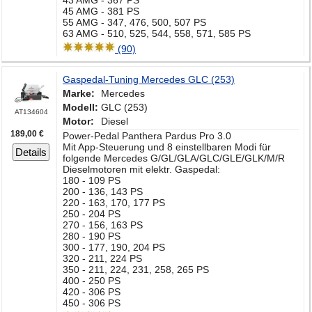
43 AMG - 367 PS
45 AMG - 381 PS
55 AMG - 347, 476, 500, 507 PS
63 AMG - 510, 525, 544, 558, 571, 585 PS
(90)
Gaspedal-Tuning Mercedes GLC (253)
Marke:
Mercedes
Modell:
GLC (253)
AT134604
Motor:
Diesel
189,00 €
Power-Pedal Panthera Pardus Pro 3.0
Mit App-Steuerung und 8 einstellbaren Modi für
Details
folgende Mercedes G/GL/GLA/GLC/GLE/GLK/M/R
Dieselmotoren mit elektr. Gaspedal:
180 - 109 PS
200 - 136, 143 PS
220 - 163, 170, 177 PS
250 - 204 PS
270 - 156, 163 PS
280 - 190 PS
300 - 177, 190, 204 PS
320 - 211, 224 PS
350 - 211, 224, 231, 258, 265 PS
400 - 250 PS
420 - 306 PS
450 - 306 PS