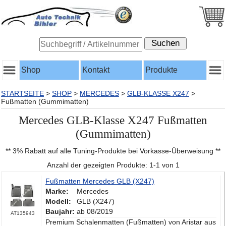
Shop
Kontakt
Produkte
STARTSEITE
>
SHOP
>
MERCEDES
>
GLB-KLASSE X247
>
Fußmatten (Gummimatten)
Mercedes GLB-Klasse X247 Fußmatten
(Gummimatten)
** 3% Rabatt auf alle Tuning-Produkte bei Vorkasse-Überweisung **
Anzahl der gezeigten Produkte: 1-1 von 1
Fußmatten Mercedes GLB (X247)
Marke:
Mercedes
Modell:
GLB (X247)
Baujahr:
ab 08/2019
AT135943
Premium Schalenmatten (Fußmatten) von Aristar aus