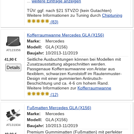
...
weitere Einträge anzeigen
TÜV: ggf. nach §21 STVZO (kein Gutachten)
Weitere Informationen zu Tuning durch
Chiptuning
(83)
Kofferraumwanne Mercedes GLA (X156)
Marke:
Mercedes
Modell:
GLA (X156)
AT123356
Baujahr:
10/2013-11/2019
Seitliche Ausbuchtungen können bei Modellen mit
41,90 €
Zusatzausstattung abgeschnitten werden.
Details
Passgenaue Kofferraumwanne von Aristar aus
flexiblem, schwarzen Kunststoff im Rautenmuster-
Design mit einer gummierten Antirutsch-
Beschichtung und ca. 4-6 cm hohem Rand.
Weitere Informationen zur
Kofferraumwanne
(12)
Fußmatten Mercedes GLA (X156)
Marke:
Mercedes
Modell:
GLA (X156)
AT131934
Baujahr:
10/2013-11/2019
Premium Gummimatten (Fußmatten) mit perfekter