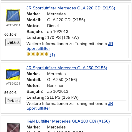
JR Sportluftfilter Mercedes GLA 220 CDi (X156)
Marke:
Mercedes
Modell:
GLA 220 CDi (X156)
Motor:
Diesel
AT15430J
Baujahr:
ab 10/2013
60,10 €
Leistung:
170 PS (125 kW)
Details
Weitere Informationen zu Tuning mit einem
JR
Sportluftfilter
(1)
JR Sportluftfilter Mercedes GLA 250 (X156)
Marke:
Mercedes
Modell:
GLA 250 (X156)
AT15429J
Motor:
Benziner
Baujahr:
ab 10/2013
56,90 €
Leistung:
211 PS (155 kW)
Details
Weitere Informationen zu Tuning mit einem
JR
Sportluftfilter
K&N Luftfilter Mercedes GLA 200 CDi (X156)
Marke:
Mercedes