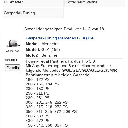
Fußmatten
Kofferraumwanne
Gaspedal-Tuning
Anzahl der gezeigten Produkte: 1-18 von 18
Gaspedal-Tuning Mercedes GLA (156)
Marke:
Mercedes
Modell:
GLA (156)
AT134602
Motor:
Benziner
189,00 €
Power-Pedal Panthera Pardus Pro 3.0
Mit App-Steuerung und 8 einstellbaren Modi für
Details
folgende Mercedes G/GL/GLA/GLC/GLE/GLK/M/R
Benzinmotoren mit elektr. Gaspedal:
180 - 122 PS
200 - 156, 184 PS
230 - 150 PS
250 - 211 PS
280 - 231 PS
300 - 231, 245, 252 PS
320 - 215, 218, 272 PS
350 - 211, 235, 272, 306 PS
400 - 333 PS
430 - 272 PS
450 - 340, 360, 367 PS