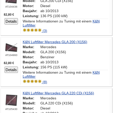
Modell:
GLA 200 CDi (X156)
Motor:
Diesel
AT104436
Baujahr:
ab 10/2013
82,80 €
Leistung:
136 PS (100 kW)
Details
Weitere Informationen zu Tuning mit einem
K&N
Luftfilter
(3)
K&N Luftfilter Mercedes GLA 200 (X156)
Marke:
Mercedes
Modell:
GLA 200 (X156)
AT104993
Motor:
Benziner
Baujahr:
ab 10/2013
82,80 €
Leistung:
156 PS (115 kW)
Details
Weitere Informationen zu Tuning mit einem
K&N
Luftfilter
(8)
K&N Luftfilter Mercedes GLA 220 CDi (X156)
Marke:
Mercedes
Modell:
GLA 220 CDi (X156)
Motor:
Diesel
AT105430