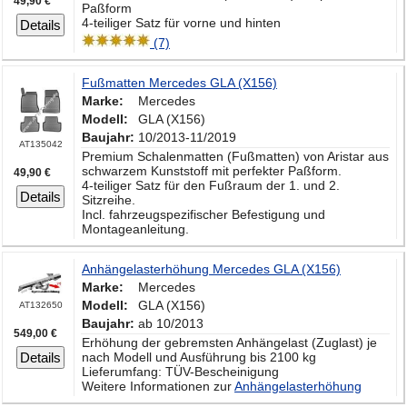
49,90 €
Paßform
4-teiliger Satz für vorne und hinten
Details
(7)
Fußmatten Mercedes GLA (X156)
Marke:
Mercedes
Modell:
GLA (X156)
Baujahr:
10/2013-11/2019
AT135042
Premium Schalenmatten (Fußmatten) von Aristar aus
schwarzem Kunststoff mit perfekter Paßform.
49,90 €
4-teiliger Satz für den Fußraum der 1. und 2.
Details
Sitzreihe.
Incl. fahrzeugspezifischer Befestigung und
Montageanleitung.
Anhängelasterhöhung Mercedes GLA (X156)
Marke:
Mercedes
Modell:
GLA (X156)
AT132650
Baujahr:
ab 10/2013
549,00 €
Erhöhung der gebremsten Anhängelast (Zuglast) je
Details
nach Modell und Ausführung bis 2100 kg
Lieferumfang: TÜV-Bescheinigung
Weitere Informationen zur
Anhängelasterhöhung