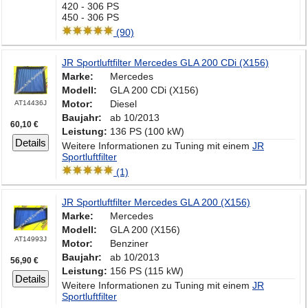
420 - 306 PS
450 - 306 PS
(90)
JR Sportluftfilter Mercedes GLA 200 CDi (X156)
Marke:
Mercedes
Modell:
GLA 200 CDi (X156)
Motor:
Diesel
AT14436J
Baujahr:
ab 10/2013
60,10 €
Leistung:
136 PS (100 kW)
Details
Weitere Informationen zu Tuning mit einem
JR
Sportluftfilter
(1)
JR Sportluftfilter Mercedes GLA 200 (X156)
Marke:
Mercedes
Modell:
GLA 200 (X156)
AT14993J
Motor:
Benziner
Baujahr:
ab 10/2013
56,90 €
Leistung:
156 PS (115 kW)
Details
Weitere Informationen zu Tuning mit einem
JR
Sportluftfilter