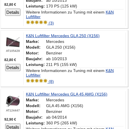
Baujahr:
ab 10/2013
82,80 €
Leistung:
170 PS (125 kW)
Details
Weitere Informationen zu Tuning mit einem
K&N
Luftfilter
(3)
K&N Luftfilter Mercedes GLA 250 (X156)
Marke:
Mercedes
Modell:
GLA 250 (X156)
AT105429
Motor:
Benziner
Baujahr:
ab 10/2013
82,80 €
Leistung:
211 PS (155 kW)
Details
Weitere Informationen zu Tuning mit einem
K&N
Luftfilter
(8)
K&N Luftfilter Mercedes GLA 45 AMG (X156)
Marke:
Mercedes
Modell:
GLA 45 AMG (X156)
AT124447
Motor:
Benziner
Baujahr:
ab 04/2014
92,90 €
Leistung:
360 PS (265 kW)
Details