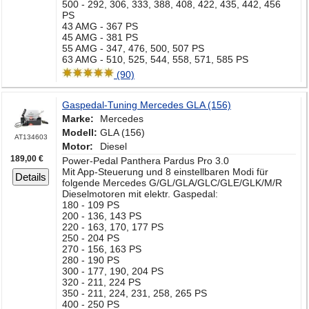
500 - 292, 306, 333, 388, 408, 422, 435, 442, 456
PS
43 AMG - 367 PS
45 AMG - 381 PS
55 AMG - 347, 476, 500, 507 PS
63 AMG - 510, 525, 544, 558, 571, 585 PS
(90)
Gaspedal-Tuning Mercedes GLA (156)
Marke:
Mercedes
Modell:
GLA (156)
AT134603
Motor:
Diesel
189,00 €
Power-Pedal Panthera Pardus Pro 3.0
Mit App-Steuerung und 8 einstellbaren Modi für
Details
folgende Mercedes G/GL/GLA/GLC/GLE/GLK/M/R
Dieselmotoren mit elektr. Gaspedal:
180 - 109 PS
200 - 136, 143 PS
220 - 163, 170, 177 PS
250 - 204 PS
270 - 156, 163 PS
280 - 190 PS
300 - 177, 190, 204 PS
320 - 211, 224 PS
350 - 211, 224, 231, 258, 265 PS
400 - 250 PS