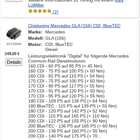
Weitere Informationen zu Tuning mit einem
K&N
Luftfilter
(2)
Chiptuning Mercedes GLA (156) CDI, BlueTEC
Marke:
Mercedes
Modell:
GLA (156)
Motor:
CDI, BlueTEC
AT133545
Diesel
249,00 €
Leistungselektronik "Digital" für folgende Mercedes
Common-Rail Dieselmotoren:
Details
160 CDI - 60 PS auf 85 PS (+ 45 Nm)
160 CDI - 75 PS auf 100 PS (+ 50 Nm)
160 CDI - 82 PS auf 110 PS (+ 54 Nm)
170 CDI - 75 PS auf 100 PS (+ 50 Nm)
170 CDI - 90 PS auf 117 PS (+ 55 Nm)
170 CDI - 91 PS auf 120 PS (+ 50 Nm)
170 CDI - 95 PS auf 120 PS (+ 55 Nm)
180 CDI - 109 PS auf 136 PS (+ 64 Nm)
180 BlueTEC - 115 PS auf 139 PS (+ 55 Nm)
180 CDI - 120 PS auf 142 PS (+ 52 Nm)
200 CDI - 115 PS auf 165 PS (+ 110 Nm)
200 CDI - 122 PS auf 155 PS (+ 90 Nm)
200 BlueTEC - 136 PS auf 165 PS (+ 60 Nm)
200 CDI - 136 PS auf 160 PS (+ 55 Nm)
200 CDI - 140 PS auf 175 PS (+ 70...