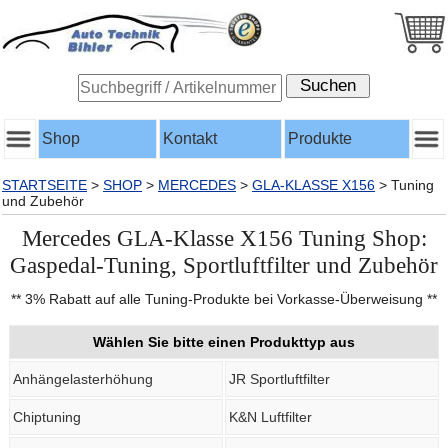
Shop
Kontakt
Produkte
STARTSEITE
>
SHOP
>
MERCEDES
>
GLA-KLASSE X156
>
Tuning
und Zubehör
Mercedes GLA-Klasse X156 Tuning Shop:
Gaspedal-Tuning, Sportluftfilter und Zubehör
** 3% Rabatt auf alle Tuning-Produkte bei Vorkasse-Überweisung **
Wählen Sie bitte einen Produkttyp aus
Anhängelasterhöhung
JR Sportluftfilter
Chiptuning
K&N Luftfilter