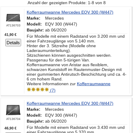
Anzahl der gezeigten Produkte: 1-8 von 8
Kofferraumwanne Mercedes EQV 300 (W447)
Marke:
Mercedes
Modell:
EQV 300 (W447)
AT136703
Baujahr:
ab 06/2020
41,90 €
Für Modelle mit einem Radstand von 3.200 mm und
einer Fahrzeuglänge von 5.140 mm.
Details
Hinter der 3. Sitzreihe (Modelle ohne
Laderaumunterteilung).
Sitzschienen können ausgeschnitten werden.
Passgenau für den 5-türigen Van.
Kofferraumwanne von Aristar aus flexiblem,
schwarzen Kunststoff im Rautenmuster-Design mit
einer gummierten Antirutsch-Beschichtung und ca. 4-
6 cm hohem Rand.
Weitere Informationen zur
Kofferraumwanne
(7)
Kofferraumwanne Mercedes EQV 300 (W447)
Marke:
Mercedes
Modell:
EQV 300 (W447)
AT136704
Baujahr:
ab 06/2020
Für Modelle mit einem Radstand von 3.430 mm und
46,90 €
einer Fahrzeuglänge von 5.370 mm.