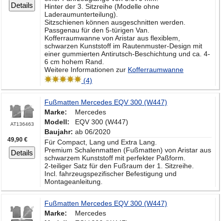
Details
Hinter der 3. Sitzreihe (Modelle ohne
Laderaumunterteilung).
Sitzschienen können ausgeschnitten werden.
Passgenau für den 5-türigen Van.
Kofferraumwanne von Aristar aus flexiblem,
schwarzen Kunststoff im Rautenmuster-Design mit
einer gummierten Antirutsch-Beschichtung und ca. 4-
6 cm hohem Rand.
Weitere Informationen zur
Kofferraumwanne
(4)
Fußmatten Mercedes EQV 300 (W447)
Marke:
Mercedes
Modell:
EQV 300 (W447)
AT136463
Baujahr:
ab 06/2020
49,90 €
Für Compact, Lang und Extra Lang.
Premium Schalenmatten (Fußmatten) von Aristar aus
Details
schwarzem Kunststoff mit perfekter Paßform.
2-teiliger Satz für den Fußraum der 1. Sitzreihe.
Incl. fahrzeugspezifischer Befestigung und
Montageanleitung.
Fußmatten Mercedes EQV 300 (W447)
Marke:
Mercedes