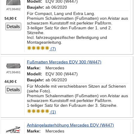
Modell:
EQV 300 (W447)
Baujahr:
ab 06/2020
AT136462
Für Compact, Lang und Extra Lang.
Premium Schalenmatten (Fußmatten) von Aristar aus
54,90 €
schwarzem Kunststoff mit perfekter Paßform.
Details
3-teiliger Satz für den Fußraum der 1. und 2.
Sitzreihe.
Incl. fahrzeugspezifischer Befestigung und
Montageanleitung.
(7)
Fußmatten Mercedes EQV 300 (W447)
Marke:
Mercedes
AT136461
Modell:
EQV 300 (W447)
Baujahr:
ab 06/2020
44,90 €
Für Modelle mit verschiebbaren Sitzen auf Schienen
Details
(siehe Foto).
Premium Schalenmatten (Fußmatten) von Aristar aus
schwarzem Kunststoff mit perfekter Paßform.
1-teiliger Satz für den Fußraum der 3. Sitzreihe.
(1)
Anhängelasterhöhung Mercedes EQV (W447)
Marke:
Mercedes