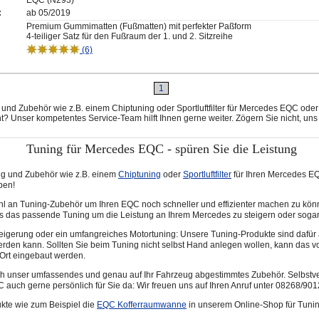
EQC (N293)
:
ab 05/2019
Premium Gummimatten (Fußmatten) mit perfekter Paßform
4-teiliger Satz für den Fußraum der 1. und 2. Sitzreihe
(6)
1
und Zubehör wie z.B. einem Chiptuning oder Sportluftfilter für Mercedes EQC ode
ht? Unser kompetentes Service-Team hilft Ihnen gerne weiter. Zögern Sie nicht, un
Tuning für Mercedes EQC - spüren Sie die Leistung
ng und Zubehör wie z.B. einem
Chiptuning
oder
Sportluftfilter
für Ihren Mercedes E
ben!
hl an Tuning-Zubehör um Ihren EQC noch schneller und effizienter machen zu könn
ks das passende Tuning um die Leistung an Ihrem Mercedes zu steigern oder sogar
teigerung oder ein umfangreiches Motortuning: Unsere Tuning-Produkte sind dafür 
rden kann. Sollten Sie beim Tuning nicht selbst Hand anlegen wollen, kann das v
 Ort eingebaut werden.
rch unser umfassendes und genau auf Ihr Fahrzeug abgestimmtes Zubehör. Selbstve
auch gerne persönlich für Sie da: Wir freuen uns auf Ihren Anruf unter 08268/901
kte wie zum Beispiel die
EQC Kofferraumwanne
in unserem Online-Shop für Tuni