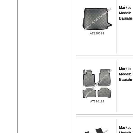
Marke:
Modell:
Baujahr
AT136088
Marke:
Modell:
Baujahr
AT136112
Marke: