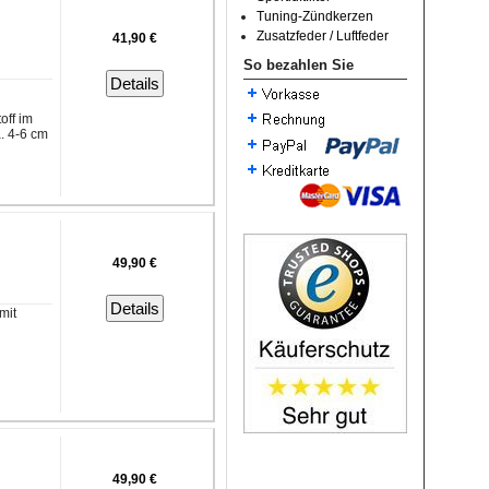
Tuning-Zündkerzen
Zusatzfeder / Luftfeder
41,90 €
So bezahlen Sie
Details
off im
. 4-6 cm
49,90 €
Details
mit
49,90 €