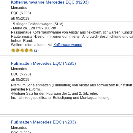
Kofferraumwanne Mercedes EQC (N293)
Mercedes
EQC (N293)
:
ab 05/2019
- 5-türiger Geländewagen (SUV)
- Maße ca. 128 cm x 100 cm
Passgenaue Kofferraumwanne von Aristar aus flexiblem, schwarzen Kunstst
Rautenmuster-Design mit einer gummierten Antirutsch-Beschichtung und ca
hohem Rand.
Weitere Informationen zur
Kofferraumwanne
(2)
Fußmatten Mercedes EQC (N293)
Mercedes
EQC (N293)
:
ab 05/2019
Premium Schalenmatten (Fußmatten) von Aristar aus schwarzem Kunststoff 
perfekter Paßform.
4-teiliger Satz für den Fußraum der 1. und 2. Sitzreihe.
Incl. fahrzeugspezifischer Befestigung und Montageanleitung.
Fußmatten Mercedes EQC (N293)
Mercedes