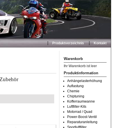
Produktverzeichnis
Kontakt
Warenkorb
Ihr Warenkorb ist leer
Produktinformation
 Zubehör
Anhängelasterhöhung
Auflastung
Chemie
Chiptuning
Kofferraumwanne
Luftfilter-Kits
Motorrad / Quad
Power-Boost-Ventil
Reparaturanleitung
Sportluftfilter