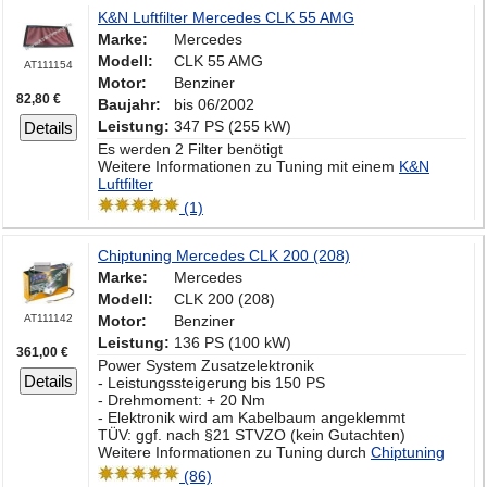
K&N Luftfilter Mercedes CLK 55 AMG
Marke:
Mercedes
Modell:
CLK 55 AMG
AT111154
Motor:
Benziner
82,80 €
Baujahr:
bis 06/2002
Leistung:
347 PS (255 kW)
Details
Es werden 2 Filter benötigt
Weitere Informationen zu Tuning mit einem
K&N
Luftfilter
(1)
Chiptuning Mercedes CLK 200 (208)
Marke:
Mercedes
Modell:
CLK 200 (208)
AT111142
Motor:
Benziner
Leistung:
136 PS (100 kW)
361,00 €
Power System Zusatzelektronik
Details
- Leistungssteigerung bis 150 PS
- Drehmoment: + 20 Nm
- Elektronik wird am Kabelbaum angeklemmt
TÜV: ggf. nach §21 STVZO (kein Gutachten)
Weitere Informationen zu Tuning durch
Chiptuning
(86)