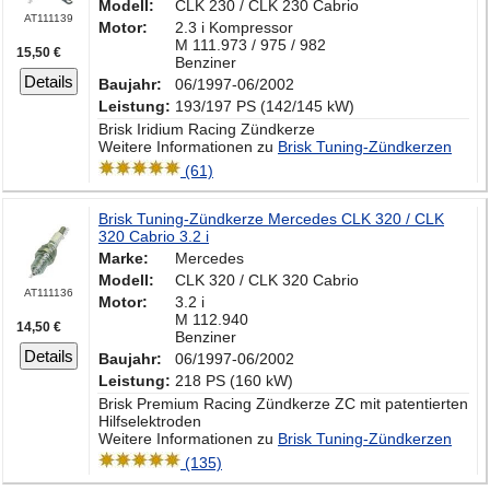
Modell:
CLK 230 / CLK 230 Cabrio
AT111139
Motor:
2.3 i Kompressor
M 111.973 / 975 / 982
15,50 €
Benziner
Details
Baujahr:
06/1997-06/2002
Leistung:
193/197 PS (142/145 kW)
Brisk Iridium Racing Zündkerze
Weitere Informationen zu
Brisk Tuning-Zündkerzen
(61)
Brisk Tuning-Zündkerze Mercedes CLK 320 / CLK
320 Cabrio 3.2 i
Marke:
Mercedes
Modell:
CLK 320 / CLK 320 Cabrio
AT111136
Motor:
3.2 i
M 112.940
14,50 €
Benziner
Details
Baujahr:
06/1997-06/2002
Leistung:
218 PS (160 kW)
Brisk Premium Racing Zündkerze ZC mit patentierten
Hilfselektroden
Weitere Informationen zu
Brisk Tuning-Zündkerzen
(135)