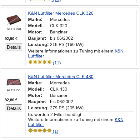
K&N Luftfilter Mercedes CLK 320
Marke:
Mercedes
Modell:
CLK 320
AT111150
Motor:
Benziner
Baujahr:
bis 06/2002
92,90 €
Leistung:
218 PS (160 kW)
Details
Weitere Informationen zu Tuning mit einem
K&N
Luftfilter
(11)
K&N Luftfilter Mercedes CLK 430
Marke:
Mercedes
Modell:
CLK 430
AT111151
Motor:
Benziner
82,80 €
Baujahr:
bis 06/2002
Leistung:
279 PS (205 kW)
Details
Es werden 2 Filter benötigt
Weitere Informationen zu Tuning mit einem
K&N
Luftfilter
(1)