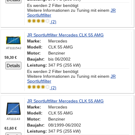
Es werden 2 Filter benötigt
Weitere Informationen zu Tuning mit einem
JR
Sportluftfilter
(2)
JR Sportluftfilter Mercedes CLK 55 AMG
Marke:
Mercedes
Modell:
CLK 55 AMG
AT111154J
Motor:
Benziner
59,30 €
Baujahr:
bis 06/2002
Leistung:
347 PS (255 kW)
Details
Es werden 2 Filter benötigt
Weitere Informationen zu Tuning mit einem
JR
Sportluftfilter
(2)
JR Sportluftfilter Mercedes CLK 55 AMG
Marke:
Mercedes
Modell:
CLK 55 AMG
Motor:
Benziner
AT111143
Baujahr:
08/1999-06/2002
61,60 €
Leistung:
347 PS (255 kW)