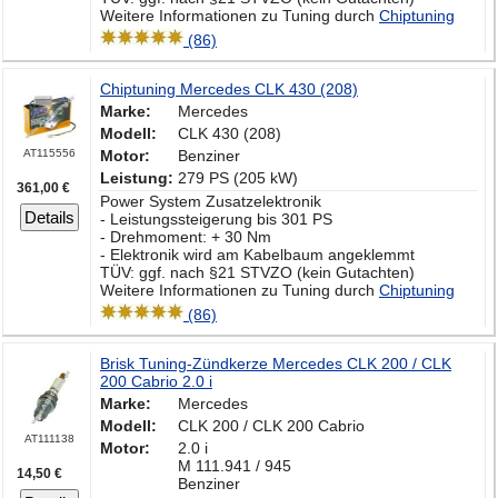
Weitere Informationen zu Tuning durch
Chiptuning
(86)
Chiptuning Mercedes CLK 430 (208)
Marke:
Mercedes
Modell:
CLK 430 (208)
AT115556
Motor:
Benziner
Leistung:
279 PS (205 kW)
361,00 €
Power System Zusatzelektronik
Details
- Leistungssteigerung bis 301 PS
- Drehmoment: + 30 Nm
- Elektronik wird am Kabelbaum angeklemmt
TÜV: ggf. nach §21 STVZO (kein Gutachten)
Weitere Informationen zu Tuning durch
Chiptuning
(86)
Brisk Tuning-Zündkerze Mercedes CLK 200 / CLK
200 Cabrio 2.0 i
Marke:
Mercedes
Modell:
CLK 200 / CLK 200 Cabrio
AT111138
Motor:
2.0 i
M 111.941 / 945
14,50 €
Benziner