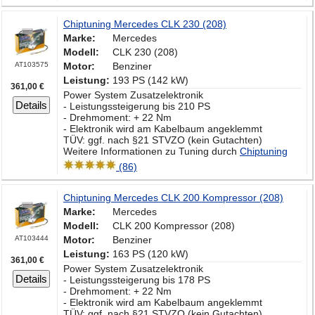
Chiptuning Mercedes CLK 230 (208)
Marke:
Mercedes
Modell:
CLK 230 (208)
AT103575
Motor:
Benziner
Leistung:
193 PS (142 kW)
361,00 €
Power System Zusatzelektronik
Details
- Leistungssteigerung bis 210 PS
- Drehmoment: + 22 Nm
- Elektronik wird am Kabelbaum angeklemmt
TÜV: ggf. nach §21 STVZO (kein Gutachten)
Weitere Informationen zu Tuning durch
Chiptuning
(86)
Chiptuning Mercedes CLK 200 Kompressor (208)
Marke:
Mercedes
Modell:
CLK 200 Kompressor (208)
AT103444
Motor:
Benziner
Leistung:
163 PS (120 kW)
361,00 €
Power System Zusatzelektronik
Details
- Leistungssteigerung bis 178 PS
- Drehmoment: + 22 Nm
- Elektronik wird am Kabelbaum angeklemmt
TÜV: ggf. nach §21 STVZO (kein Gutachten)