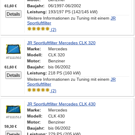
Baujahr:
06/1997-06/2002
61,60 €
Leistung:
193/197 PS (142/145 kW)
Details
Weitere Informationen zu Tuning mit einem
JR
Sportluftfilter
(2)
JR Sportluftfilter Mercedes CLK 320
Marke:
Mercedes
Modell:
CLK 320
AT111150J
Motor:
Benziner
Baujahr:
bis 06/2002
61,60 €
Leistung:
218 PS (160 kW)
Details
Weitere Informationen zu Tuning mit einem
JR
Sportluftfilter
(2)
JR Sportluftfilter Mercedes CLK 430
Marke:
Mercedes
Modell:
CLK 430
AT111151J
Motor:
Benziner
59,30 €
Baujahr:
bis 06/2002
Leistung:
279 PS (205 kW)
Details