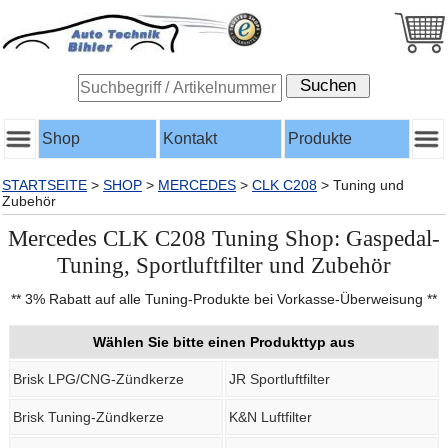
Shop
Kontakt
Produkte
STARTSEITE
>
SHOP
>
MERCEDES
>
CLK C208
>
Tuning und
Zubehör
Mercedes CLK C208 Tuning Shop: Gaspedal-
Tuning, Sportluftfilter und Zubehör
** 3% Rabatt auf alle Tuning-Produkte bei Vorkasse-Überweisung **
Wählen Sie bitte einen Produkttyp aus
Brisk LPG/CNG-Zündkerze
JR Sportluftfilter
Brisk Tuning-Zündkerze
K&N Luftfilter