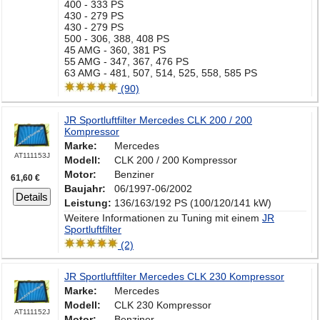
400 - 333 PS
430 - 279 PS
430 - 279 PS
500 - 306, 388, 408 PS
45 AMG - 360, 381 PS
55 AMG - 347, 367, 476 PS
63 AMG - 481, 507, 514, 525, 558, 585 PS
(90)
JR Sportluftfilter Mercedes CLK 200 / 200
Kompressor
Marke:
Mercedes
AT111153J
Modell:
CLK 200 / 200 Kompressor
Motor:
Benziner
61,60 €
Baujahr:
06/1997-06/2002
Details
Leistung:
136/163/192 PS (100/120/141 kW)
Weitere Informationen zu Tuning mit einem
JR
Sportluftfilter
(2)
JR Sportluftfilter Mercedes CLK 230 Kompressor
Marke:
Mercedes
Modell:
CLK 230 Kompressor
AT111152J
Motor:
Benziner