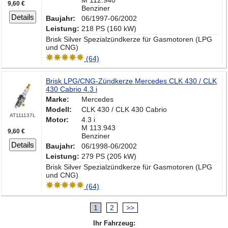
M 112.940
9,60 €
Benziner
Details
Baujahr:
06/1997-06/2002
Leistung:
218 PS (160 kW)
Brisk Silver Spezialzündkerze für Gasmotoren (LPG
und CNG)
(64)
Brisk LPG/CNG-Zündkerze Mercedes CLK 430 / CLK
430 Cabrio 4.3 i
Marke:
Mercedes
Modell:
CLK 430 / CLK 430 Cabrio
AT111137L
Motor:
4.3 i
M 113.943
9,60 €
Benziner
Details
Baujahr:
06/1998-06/2002
Leistung:
279 PS (205 kW)
Brisk Silver Spezialzündkerze für Gasmotoren (LPG
und CNG)
(64)
1
2
>>
Ihr Fahrzeug: