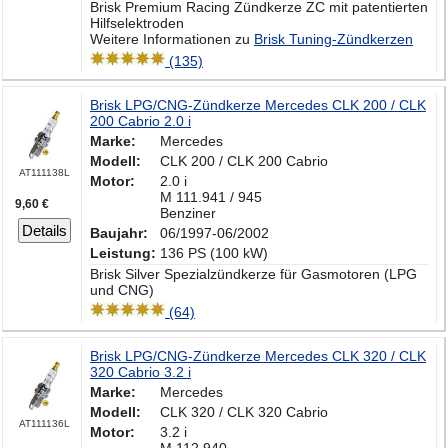
Brisk Premium Racing Zündkerze ZC mit patentierten
Hilfselektroden
Weitere Informationen zu
Brisk Tuning-Zündkerzen
(135)
Brisk LPG/CNG-Zündkerze Mercedes CLK 200 / CLK
200 Cabrio 2.0 i
Marke:
Mercedes
Modell:
CLK 200 / CLK 200 Cabrio
AT111138L
Motor:
2.0 i
M 111.941 / 945
9,60 €
Benziner
Details
Baujahr:
06/1997-06/2002
Leistung:
136 PS (100 kW)
Brisk Silver Spezialzündkerze für Gasmotoren (LPG
und CNG)
(64)
Brisk LPG/CNG-Zündkerze Mercedes CLK 320 / CLK
320 Cabrio 3.2 i
Marke:
Mercedes
Modell:
CLK 320 / CLK 320 Cabrio
AT111136L
Motor:
3.2 i