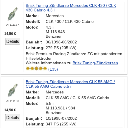
Brisk Tuning-Zündkerze Mercedes CLK 430 / CLK
430 Cabrio 4.3 i
Marke:
Mercedes
Modell:
CLK 430 / CLK 430 Cabrio
AT111137
Motor:
4.3 i
M 113.943
14,50 €
Benziner
Details
Baujahr:
06/1998-06/2002
Leistung:
279 PS (205 kW)
Brisk Premium Racing Zündkerze ZC mit patentierten
Hilfselektroden
Weitere Informationen zu
Brisk Tuning-Zündkerzen
(135)
Brisk Tuning-Zündkerze Mercedes CLK 55 AMG /
CLK 55 AMG Cabrio 5.5 i
Marke:
Mercedes
Modell:
CLK 55 AMG / CLK 55 AMG Cabrio
AT111133
Motor:
5.5 i
M 113.981 / 984
14,50 €
Benziner
Details
Baujahr:
10/1998-07/2002
Leistung:
347 PS (255 kW)