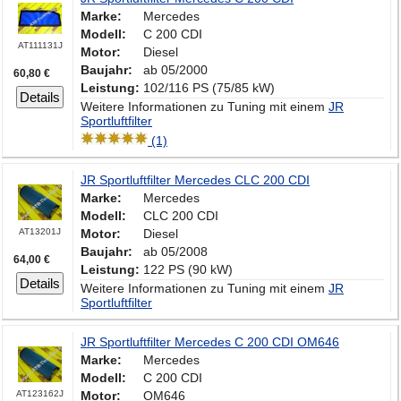
Marke:
Mercedes
Modell:
C 200 CDI
AT111131J
Motor:
Diesel
Baujahr:
ab 05/2000
60,80 €
Leistung:
102/116 PS (75/85 kW)
Details
Weitere Informationen zu Tuning mit einem
JR
Sportluftfilter
(1)
JR Sportluftfilter Mercedes CLC 200 CDI
Marke:
Mercedes
Modell:
CLC 200 CDI
AT13201J
Motor:
Diesel
Baujahr:
ab 05/2008
64,00 €
Leistung:
122 PS (90 kW)
Details
Weitere Informationen zu Tuning mit einem
JR
Sportluftfilter
JR Sportluftfilter Mercedes C 200 CDI OM646
Marke:
Mercedes
Modell:
C 200 CDI
AT123162J
Motor:
OM646