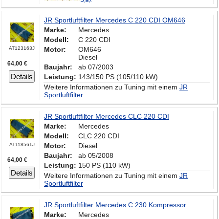
JR Sportluftfilter Mercedes C 220 CDI OM646
Marke:
Mercedes
Modell:
C 220 CDI
AT123163J
Motor:
OM646
Diesel
64,00 €
Baujahr:
ab 07/2003
Details
Leistung:
143/150 PS (105/110 kW)
Weitere Informationen zu Tuning mit einem
JR
Sportluftfilter
JR Sportluftfilter Mercedes CLC 220 CDI
Marke:
Mercedes
Modell:
CLC 220 CDI
AT118561J
Motor:
Diesel
Baujahr:
ab 05/2008
64,00 €
Leistung:
150 PS (110 kW)
Details
Weitere Informationen zu Tuning mit einem
JR
Sportluftfilter
JR Sportluftfilter Mercedes C 230 Kompressor
Marke:
Mercedes