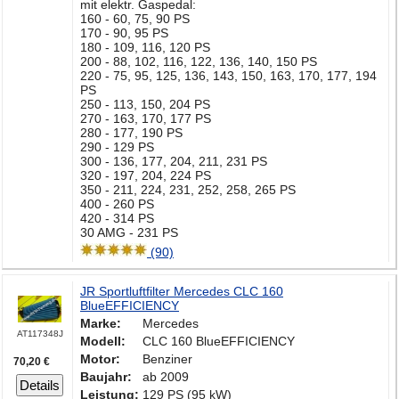
mit elektr. Gaspedal:
160 - 60, 75, 90 PS
170 - 90, 95 PS
180 - 109, 116, 120 PS
200 - 88, 102, 116, 122, 136, 140, 150 PS
220 - 75, 95, 125, 136, 143, 150, 163, 170, 177, 194
PS
250 - 113, 150, 204 PS
270 - 163, 170, 177 PS
280 - 177, 190 PS
290 - 129 PS
300 - 136, 177, 204, 211, 231 PS
320 - 197, 204, 224 PS
350 - 211, 224, 231, 252, 258, 265 PS
400 - 260 PS
420 - 314 PS
30 AMG - 231 PS
(90)
JR Sportluftfilter Mercedes CLC 160
BlueEFFICIENCY
Marke:
Mercedes
AT117348J
Modell:
CLC 160 BlueEFFICIENCY
Motor:
Benziner
70,20 €
Baujahr:
ab 2009
Details
Leistung:
129 PS (95 kW)