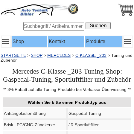
Shop
Kontakt
Produkte
STARTSEITE
>
SHOP
>
MERCEDES
>
C-KLASSE _203
>
Tuning und
Zubehör
Mercedes C-Klasse _203 Tuning Shop:
Gaspedal-Tuning, Sportluftfilter und Zubehör
** 3% Rabatt auf alle Tuning-Produkte bei Vorkasse-Überweisung **
Wählen Sie bitte einen Produkttyp aus
Anhängelasterhöhung
Gaspedal-Tuning
Brisk LPG/CNG-Zündkerze
JR Sportluftfilter