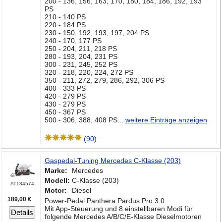
200 - 136, 156, 163, 170, 180, 184, 186, 192, 193
PS
210 - 140 PS
220 - 184 PS
230 - 150, 192, 193, 197, 204 PS
240 - 170, 177 PS
250 - 204, 211, 218 PS
280 - 193, 204, 231 PS
300 - 231, 245, 252 PS
320 - 218, 220, 224, 272 PS
350 - 211, 272, 279, 286, 292, 306 PS
400 - 333 PS
420 - 279 PS
430 - 279 PS
450 - 367 PS
500 - 306, 388, 408 PS
...
weitere Einträge anzeigen
(90)
Gaspedal-Tuning Mercedes C-Klasse (203)
Marke:
Mercedes
Modell:
C-Klasse (203)
AT134574
Motor:
Diesel
189,00 €
Power-Pedal Panthera Pardus Pro 3.0
Mit App-Steuerung und 8 einstellbaren Modi für
Details
folgende Mercedes A/B/C/E-Klasse Dieselmotoren