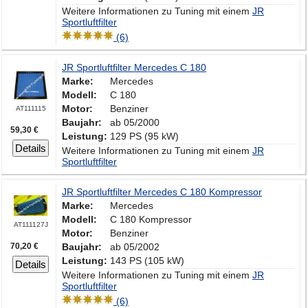
Weitere Informationen zu Tuning mit einem
JR
Sportluftfilter
(6)
JR Sportluftfilter Mercedes C 180
Marke:
Mercedes
Modell:
C 180
Motor:
Benziner
AT111115
Baujahr:
ab 05/2000
59,30 €
Leistung:
129 PS (95 kW)
Details
Weitere Informationen zu Tuning mit einem
JR
Sportluftfilter
JR Sportluftfilter Mercedes C 180 Kompressor
Marke:
Mercedes
Modell:
C 180 Kompressor
AT111127J
Motor:
Benziner
70,20 €
Baujahr:
ab 05/2002
Leistung:
143 PS (105 kW)
Details
Weitere Informationen zu Tuning mit einem
JR
Sportluftfilter
(6)