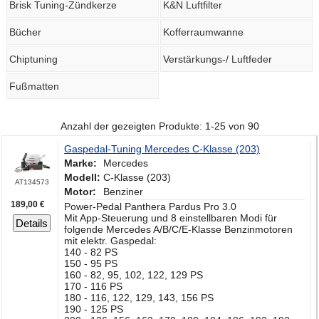
Brisk Tuning-Zündkerze
K&N Luftfilter
Bücher
Kofferraumwanne
Chiptuning
Verstärkungs-/ Luftfeder
Fußmatten
Anzahl der gezeigten Produkte: 1-25 von 90
Gaspedal-Tuning Mercedes C-Klasse (203)
Marke:
Mercedes
Modell:
C-Klasse (203)
AT134573
Motor:
Benziner
189,00 €
Power-Pedal Panthera Pardus Pro 3.0
Mit App-Steuerung und 8 einstellbaren Modi für
Details
folgende Mercedes A/B/C/E-Klasse Benzinmotoren
mit elektr. Gaspedal:
140 - 82 PS
150 - 95 PS
160 - 82, 95, 102, 122, 129 PS
170 - 116 PS
180 - 116, 122, 129, 143, 156 PS
190 - 125 PS