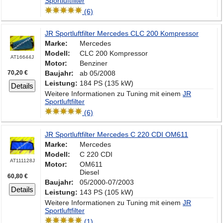
Sportluftfilter
(6)
JR Sportluftfilter Mercedes CLC 200 Kompressor
Marke:
Mercedes
Modell:
CLC 200 Kompressor
AT16644J
Motor:
Benziner
70,20 €
Baujahr:
ab 05/2008
Leistung:
184 PS (135 kW)
Details
Weitere Informationen zu Tuning mit einem
JR
Sportluftfilter
(6)
JR Sportluftfilter Mercedes C 220 CDI OM611
Marke:
Mercedes
Modell:
C 220 CDI
AT111128J
Motor:
OM611
Diesel
60,80 €
Baujahr:
05/2000-07/2003
Details
Leistung:
143 PS (105 kW)
Weitere Informationen zu Tuning mit einem
JR
Sportluftfilter
(1)