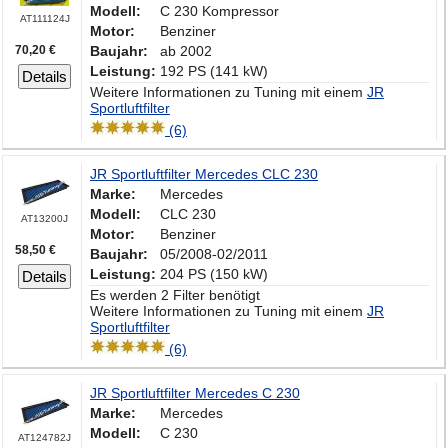
Modell:
C 230 Kompressor
AT111124J
Motor:
Benziner
70,20 €
Baujahr:
ab 2002
Leistung:
192 PS (141 kW)
Details
Weitere Informationen zu Tuning mit einem
JR
Sportluftfilter
(6)
JR Sportluftfilter Mercedes CLC 230
Marke:
Mercedes
Modell:
CLC 230
AT13200J
Motor:
Benziner
58,50 €
Baujahr:
05/2008-02/2011
Leistung:
204 PS (150 kW)
Details
Es werden 2 Filter benötigt
Weitere Informationen zu Tuning mit einem
JR
Sportluftfilter
(6)
JR Sportluftfilter Mercedes C 230
Marke:
Mercedes
Modell:
C 230
AT124782J