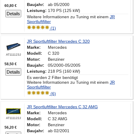
Baujahr:
ab 05/2000
60,80 €
Leistung:
170 PS (125 kW)
Details
Weitere Informationen zu Tuning mit einem
JR
Sportluftfilter
(1)
JR Sportluftfilter Mercedes C 320
Marke:
Mercedes
Modell:
C 320
AT111123J
Motor:
Benziner
58,50 €
Baujahr:
05/2000-05/2005
Leistung:
218 PS (160 kW)
Details
Es werden 2 Filter benötigt
Weitere Informationen zu Tuning mit einem
JR
Sportluftfilter
(6)
JR Sportluftfilter Mercedes C 32 AMG
Marke:
Mercedes
AT111122J
Modell:
C 32 AMG
Motor:
Benziner
56,20 €
Baujahr:
ab 02/2001