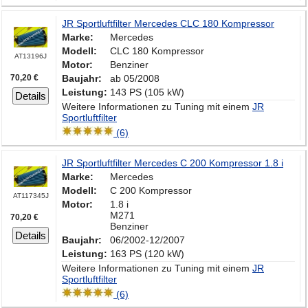
JR Sportluftfilter Mercedes CLC 180 Kompressor
Marke:
Mercedes
Modell:
CLC 180 Kompressor
AT13196J
Motor:
Benziner
70,20 €
Baujahr:
ab 05/2008
Leistung:
143 PS (105 kW)
Details
Weitere Informationen zu Tuning mit einem
JR
Sportluftfilter
(6)
JR Sportluftfilter Mercedes C 200 Kompressor 1.8 i
Marke:
Mercedes
Modell:
C 200 Kompressor
AT117345J
Motor:
1.8 i
M271
70,20 €
Benziner
Details
Baujahr:
06/2002-12/2007
Leistung:
163 PS (120 kW)
Weitere Informationen zu Tuning mit einem
JR
Sportluftfilter
(6)