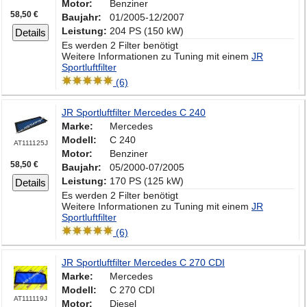
Motor:
Benziner
58,50 €
Baujahr:
01/2005-12/2007
Leistung:
204 PS (150 kW)
Details
Es werden 2 Filter benötigt
Weitere Informationen zu Tuning mit einem
JR
Sportluftfilter
(6)
JR Sportluftfilter Mercedes C 240
Marke:
Mercedes
Modell:
C 240
AT111125J
Motor:
Benziner
58,50 €
Baujahr:
05/2000-07/2005
Leistung:
170 PS (125 kW)
Details
Es werden 2 Filter benötigt
Weitere Informationen zu Tuning mit einem
JR
Sportluftfilter
(6)
JR Sportluftfilter Mercedes C 270 CDI
Marke:
Mercedes
Modell:
C 270 CDI
AT111119J
Motor:
Diesel