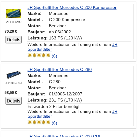
JR Sportluftfilter Mercedes C 200 Kompressor
Marke:
Mercedes
Modell:
C 200 Kompressor
AT111129J
Motor:
Benziner
70,20 €
Baujahr:
ab 06/2002
Leistung:
163 PS (120 kW)
Details
Weitere Informationen zu Tuning mit einem
JR
Sportluftfilter
(6)
JR Sportluftfilter Mercedes C 280
Marke:
Mercedes
Modell:
C 280
AT130285J
Motor:
Benziner
58,50 €
Baujahr:
01/2005-12/2007
Leistung:
231 PS (170 kW)
Details
Es werden 2 Filter benötigt
Weitere Informationen zu Tuning mit einem
JR
Sportluftfilter
(6)
JR Sportluftfilter Mercedes C 200 CDI