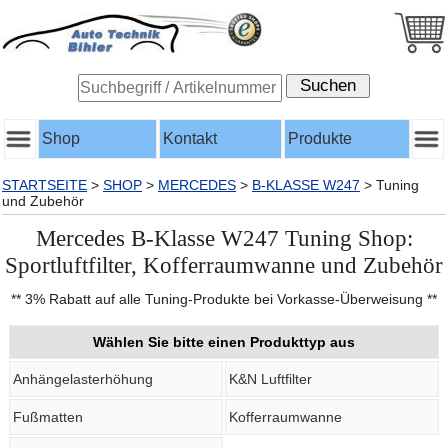
Shop
Kontakt
Produkte
STARTSEITE
>
SHOP
>
MERCEDES
>
B-KLASSE W247
>
Tuning
und Zubehör
Mercedes B-Klasse W247 Tuning Shop:
Sportluftfilter, Kofferraumwanne und Zubehör
** 3% Rabatt auf alle Tuning-Produkte bei Vorkasse-Überweisung **
Wählen Sie bitte einen Produkttyp aus
Anhängelasterhöhung
K&N Luftfilter
Fußmatten
Kofferraumwanne