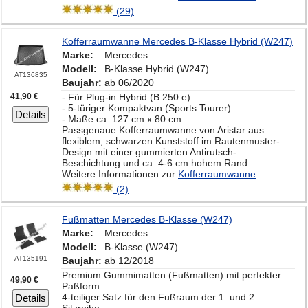
(29)
Kofferraumwanne Mercedes B-Klasse Hybrid (W247)
Marke:
Mercedes
Modell:
B-Klasse Hybrid (W247)
AT136835
Baujahr:
ab 06/2020
41,90 €
- Für Plug-in Hybrid (B 250 e)
- 5-türiger Kompaktvan (Sports Tourer)
Details
- Maße ca. 127 cm x 80 cm
Passgenaue Kofferraumwanne von Aristar aus
flexiblem, schwarzen Kunststoff im Rautenmuster-
Design mit einer gummierten Antirutsch-
Beschichtung und ca. 4-6 cm hohem Rand.
Weitere Informationen zur
Kofferraumwanne
(2)
Fußmatten Mercedes B-Klasse (W247)
Marke:
Mercedes
Modell:
B-Klasse (W247)
AT135191
Baujahr:
ab 12/2018
Premium Gummimatten (Fußmatten) mit perfekter
49,90 €
Paßform
4-teiliger Satz für den Fußraum der 1. und 2.
Details