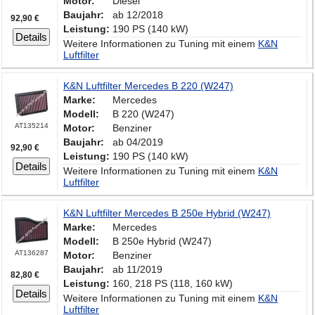
Motor:
Diesel
Baujahr:
ab 12/2018
92,90 €
Leistung:
190 PS (140 kW)
Details
Weitere Informationen zu Tuning mit einem
K&N
Luftfilter
K&N Luftfilter Mercedes B 220 (W247)
Marke:
Mercedes
Modell:
B 220 (W247)
AT135214
Motor:
Benziner
Baujahr:
ab 04/2019
92,90 €
Leistung:
190 PS (140 kW)
Details
Weitere Informationen zu Tuning mit einem
K&N
Luftfilter
K&N Luftfilter Mercedes B 250e Hybrid (W247)
Marke:
Mercedes
Modell:
B 250e Hybrid (W247)
AT136287
Motor:
Benziner
Baujahr:
ab 11/2019
82,80 €
Leistung:
160, 218 PS (118, 160 kW)
Details
Weitere Informationen zu Tuning mit einem
K&N
Luftfilter