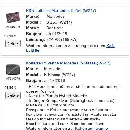
K&N Luftfilter Mercedes B 250 (W247)
Marke:
Mercedes
Modell:
B 250 (W247)
AT135209
Motor:
Benziner
Baujahr:
ab 01/2019
92,90 €
Leistung:
224 PS (165 kW)
Details
Weitere Informationen zu Tuning mit einem
K&N
Luftfilter
Kofferraumwanne Mercedes B-Klasse (W247)
Marke:
Mercedes
Modell:
B-Klasse (W247)
AT134976
Baujahr:
ab 12/2018
- Für Modelle mit höhenverstellbarem Ladeboden, in
41,90 €
oberer Position
Details
- Nicht für Plug-in Hybrid-Modelle
- 5-türiger Kompaktvan (Schrägheck-Limousine)
Maße ca. 105 cm x 80 cm
Passgenaue Kofferraumwanne von Aristar aus
flexiblem, schwarzen Kunststoff im Rautenmuster-
Design mit einer gummierten Antirutsch-
Beschichtung und ca. 4-6 cm hohem Rand.
Weitere Informationen zur
Kofferraumwanne