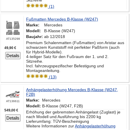
Sitzreihe
(1)
Fußmatten Mercedes B-Klasse (W247)
Marke:
Mercedes
Modell:
B-Klasse (W247)
Baujahr:
ab 12/2018
AT135298
Premium Schalenmatten (Fußmatten) von Aristar aus
schwarzem Kunststoff mit perfekter Paßform (auch
49,90 €
für Hybrid-Modelle).
Details
4-teiliger Satz für den Fußraum der 1. und 2.
Sitzreihe.
Incl. fahrzeugspezifischer Befestigung und
Montageanleitung.
(13)
Anhängelasterhöhung Mercedes B-Klasse (W247,
F2B)
Marke:
Mercedes
AT136611
Modell:
B-Klasse (W247, F2B)
549,00 €
Erhöhung der gebremsten Anhängelast (Zuglast) je
nach Modell und Ausführung bis 2200 kg
Details
Lieferumfang: TÜV-Bescheinigung
Weitere Informationen zur
Anhängelasterhöhung