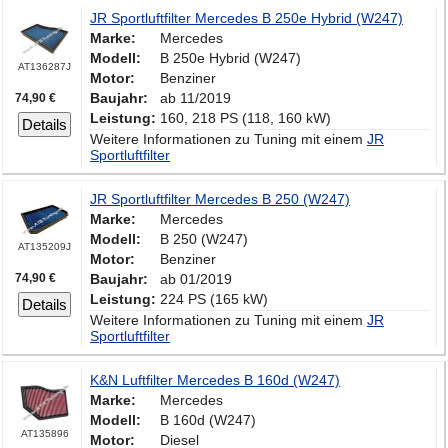
JR Sportluftfilter Mercedes B 250e Hybrid (W247)
Marke:
Mercedes
Modell:
B 250e Hybrid (W247)
AT136287J
Motor:
Benziner
Baujahr:
ab 11/2019
74,90 €
Leistung:
160, 218 PS (118, 160 kW)
Details
Weitere Informationen zu Tuning mit einem
JR
Sportluftfilter
JR Sportluftfilter Mercedes B 250 (W247)
Marke:
Mercedes
Modell:
B 250 (W247)
AT135209J
Motor:
Benziner
74,90 €
Baujahr:
ab 01/2019
Leistung:
224 PS (165 kW)
Details
Weitere Informationen zu Tuning mit einem
JR
Sportluftfilter
K&N Luftfilter Mercedes B 160d (W247)
Marke:
Mercedes
Modell:
B 160d (W247)
AT135896
Motor:
Diesel