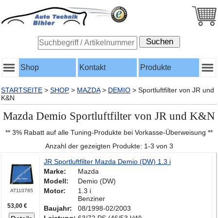
Shop
Kontakt
Produkte
STARTSEITE
>
SHOP
>
MAZDA
>
DEMIO
>
Sportluftfilter von JR und
K&N
Mazda Demio Sportluftfilter von JR und K&N
** 3% Rabatt auf alle Tuning-Produkte bei Vorkasse-Überweisung **
Anzahl der gezeigten Produkte: 1-3 von 3
JR Sportluftfilter Mazda Demio (DW) 1.3 i
Marke:
Mazda
Modell:
Demio (DW)
Motor:
1.3 i
AT110785
Benziner
53,00 €
Baujahr:
08/1998-02/2003