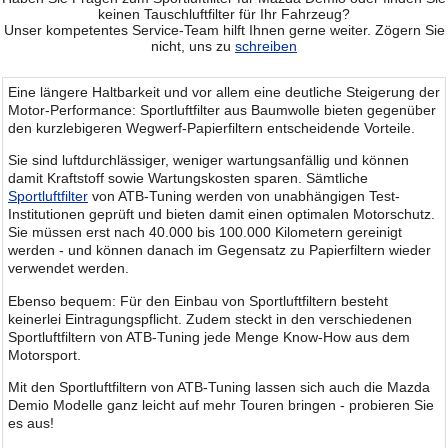
keinen Tauschluftfilter für Ihr Fahrzeug?
Unser kompetentes Service-Team hilft Ihnen gerne weiter. Zögern Sie
nicht, uns zu
schreiben
Eine längere Haltbarkeit und vor allem eine deutliche Steigerung der
Motor-Performance: Sportluftfilter aus Baumwolle bieten gegenüber
den kurzlebigeren Wegwerf-Papierfiltern entscheidende Vorteile.
Sie sind luftdurchlässiger, weniger wartungsanfällig und können
damit Kraftstoff sowie Wartungskosten sparen. Sämtliche
Sportluftfilter
von ATB-Tuning werden von unabhängigen Test-
Institutionen geprüft und bieten damit einen optimalen Motorschutz.
Sie müssen erst nach 40.000 bis 100.000 Kilometern gereinigt
werden - und können danach im Gegensatz zu Papierfiltern wieder
verwendet werden.
Ebenso bequem: Für den Einbau von Sportluftfiltern besteht
keinerlei Eintragungspflicht. Zudem steckt in den verschiedenen
Sportluftfiltern von ATB-Tuning jede Menge Know-How aus dem
Motorsport.
Mit den Sportluftfiltern von ATB-Tuning lassen sich auch die Mazda
Demio Modelle ganz leicht auf mehr Touren bringen - probieren Sie
es aus!