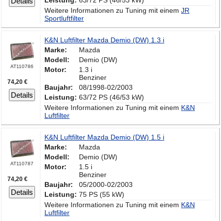
Leistung:
63/72 PS (46/53 kW)
Details
Weitere Informationen zu Tuning mit einem
JR
Sportluftfilter
K&N Luftfilter Mazda Demio (DW) 1.3 i
Marke:
Mazda
Modell:
Demio (DW)
AT110786
Motor:
1.3 i
Benziner
74,20 €
Baujahr:
08/1998-02/2003
Details
Leistung:
63/72 PS (46/53 kW)
Weitere Informationen zu Tuning mit einem
K&N
Luftfilter
K&N Luftfilter Mazda Demio (DW) 1.5 i
Marke:
Mazda
Modell:
Demio (DW)
AT110787
Motor:
1.5 i
Benziner
74,20 €
Baujahr:
05/2000-02/2003
Details
Leistung:
75 PS (55 kW)
Weitere Informationen zu Tuning mit einem
K&N
Luftfilter