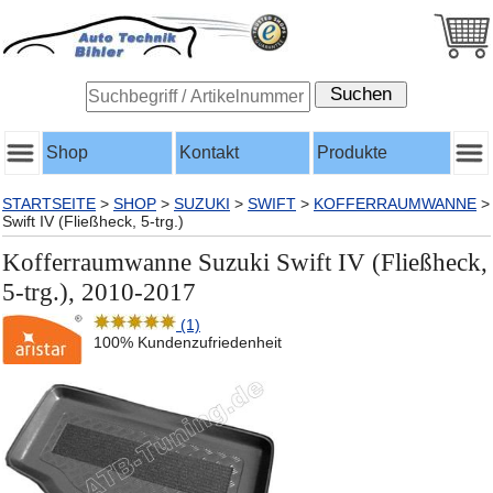
Shop
Kontakt
Produkte
STARTSEITE
>
SHOP
>
SUZUKI
>
SWIFT
>
KOFFERRAUMWANNE
>
Swift IV (Fließheck, 5-trg.)
Kofferraumwanne Suzuki Swift IV (Fließheck,
5-trg.), 2010-2017
(1)
100% Kundenzufriedenheit