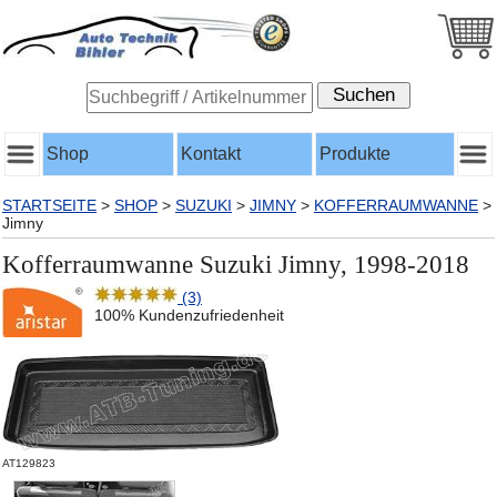
Shop
Kontakt
Produkte
STARTSEITE
>
SHOP
>
SUZUKI
>
JIMNY
>
KOFFERRAUMWANNE
>
Jimny
Kofferraumwanne Suzuki Jimny, 1998-2018
(3)
100% Kundenzufriedenheit
AT129823