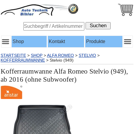
Shop
Kontakt
Produkte
STARTSEITE
>
SHOP
>
ALFA ROMEO
>
STELVIO
>
KOFFERRAUMWANNE
>
Stelvio (949)
Kofferraumwanne Alfa Romeo Stelvio (949),
ab 2016 (ohne Subwoofer)