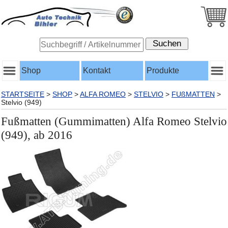
Shop
Kontakt
Produkte
STARTSEITE
>
SHOP
>
ALFA ROMEO
>
STELVIO
>
FUßMATTEN
>
Stelvio (949)
Fußmatten (Gummimatten) Alfa Romeo Stelvio
(949), ab 2016