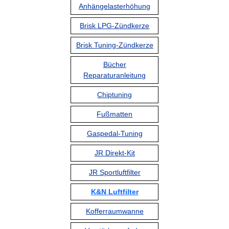
Anhängelasterhöhung
Brisk LPG-Zündkerze
Brisk Tuning-Zündkerze
Bücher
Reparaturanleitung
Chiptuning
Fußmatten
Gaspedal-Tuning
JR Direkt-Kit
JR Sportluftfilter
K&N Luftfilter
Kofferraumwanne