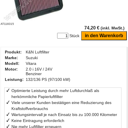
AT118315
74,20 €
(inkl. MwSt.)
Stück
Produkt:
K&N Luftfilter
Marke:
Suzuki
Modell:
Vitara
Motor:
2.0 i 16V / 24V
Benziner
Leistung:
132/136 PS (97/100 kW)
Optimierte Leistung durch mehr Luftdurchlaß als
herkömmliche Papierluftfilter
Viele unserer Kunden bestätigen eine Reduzierung des
Kraftstoffverbrauchs
Wartungsintervall je nach Einsatz bis zu 100.000 Kilometer
Keine Eintragung erforderlich
Nie mehr Luftfilter erneuern