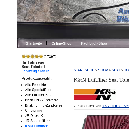
Startseite
Online-Shop
Fachbuch-Shop
(17397)
Ihr Fahrzeug:
Seat Toledo I
STARTSEITE
>
SHOP
>
SEAT
>
TO
Fahrzeug ändern
Produktauswahl:
K&N Luftfilter Seat Tol
Alle Produkte
Alle Sportluftfilter
Alle Luftfilter-Kits
Brisk LPG-Zündkerze
Brisk Tuning-Zündkerze
Zur Übersicht von
K&N Luftfilter Se
Chiptuning
JR Direkt-Kit
JR Sportluftfilter
K&N Luftfilter