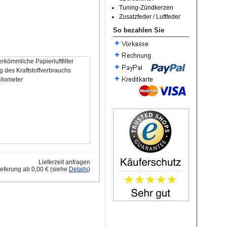
Tuning-Zündkerzen
Zusatzfeder / Luftfeder
So bezahlen Sie
rkömmliche Papierluftfilter
 des Kraftstoffverbrauchs
Kilometer
Lieferzeit anfragen
ieferung ab 0,00 € (siehe
Details
)