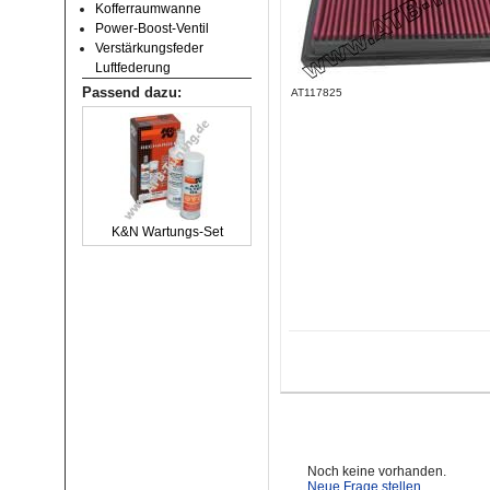
Kofferraumwanne
Power-Boost-Ventil
Verstärkungsfeder
Luftfederung
Passend dazu:
AT117825
K&N Wartungs-Set
Noch keine vorhanden.
Neue Frage stellen