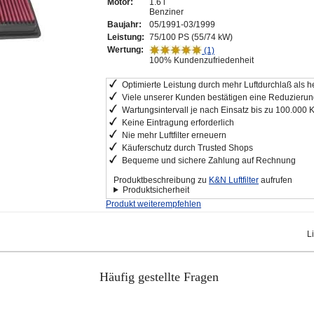
Motor:
1.6 i
Benziner
Baujahr:
05/1991-03/1999
Leistung:
75/100 PS (55/74 kW)
Wertung:
(1)
100% Kundenzufriedenheit
Optimierte Leistung durch mehr Luftdurchlaß als he
Viele unserer Kunden bestätigen eine Reduzierung
Wartungsintervall je nach Einsatz bis zu 100.000 
Keine Eintragung erforderlich
Nie mehr Luftfilter erneuern
Käuferschutz durch Trusted Shops
Bequeme und sichere Zahlung auf Rechnung
Produktbeschreibung zu
K&N Luftfilter
aufrufen
Produktsicherheit
Produkt weiterempfehlen
L
Häufig gestellte Fragen