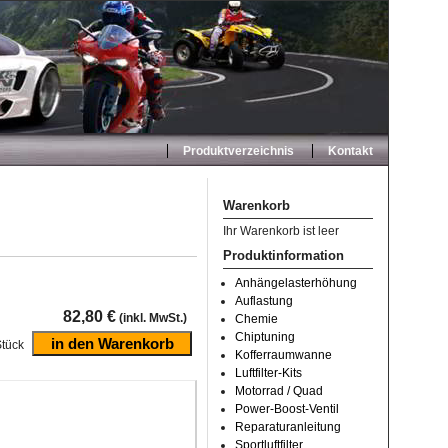
Produktverzeichnis
Kontakt
Warenkorb
Ihr Warenkorb ist leer
Produktinformation
Anhängelasterhöhung
Auflastung
82,80 €
(inkl. MwSt.)
Chemie
Chiptuning
tück
Kofferraumwanne
Luftfilter-Kits
Motorrad / Quad
Power-Boost-Ventil
Reparaturanleitung
Sportluftfilter