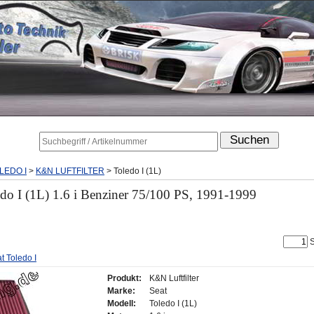
LEDO I
>
K&N LUFTFILTER
>
Toledo I (1L)
edo I (1L) 1.6 i Benziner 75/100 PS, 1991-1999
S
at Toledo I
Produkt:
K&N Luftfilter
Marke:
Seat
Modell:
Toledo I (1L)