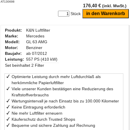
AT130698
176,40 €
(inkl. MwSt.)
Stück
Produkt:
K&N Luftfilter
Marke:
Mercedes
Modell:
GL 63 AMG
Motor:
Benziner
Baujahr:
ab 07/2012
Leistung:
557 PS (410 kW)
Set beinhaltet 2 Filter
Optimierte Leistung durch mehr Luftdurchlaß als
herkömmliche Papierluftfilter
Viele unserer Kunden bestätigen eine Reduzierung des
Kraftstoffverbrauchs
Wartungsintervall je nach Einsatz bis zu 100.000 Kilometer
Keine Eintragung erforderlich
Nie mehr Luftfilter erneuern
Käuferschutz durch Trusted Shops
Bequeme und sichere Zahlung auf Rechnung