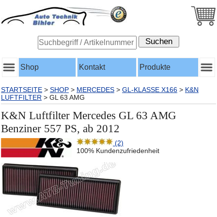
Shop
Kontakt
Produkte
STARTSEITE
>
SHOP
>
MERCEDES
>
GL-KLASSE X166
>
K&N
LUFTFILTER
>
GL 63 AMG
K&N Luftfilter Mercedes GL 63 AMG
Benziner 557 PS, ab 2012
(2)
100% Kundenzufriedenheit