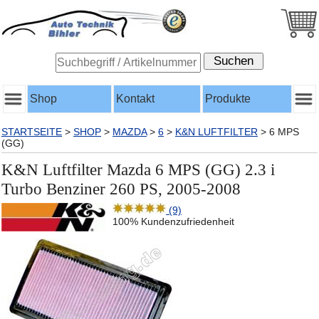
Shop
Kontakt
Produkte
STARTSEITE
>
SHOP
>
MAZDA
>
6
>
K&N LUFTFILTER
>
6 MPS
(GG)
K&N Luftfilter Mazda 6 MPS (GG) 2.3 i
Turbo Benziner 260 PS, 2005-2008
(9)
100% Kundenzufriedenheit