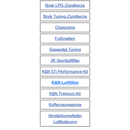
Brisk LPG-Zündkerze
Brisk Tuning-Zündkerze
Chiptuning
Fußmatten
Gaspedal-Tuning
JR Sportluftfilter
K&N 57i Performance-Kit
K&N Luftfilter
K&N Typhoon-Kit
Kofferraumwanne
Verstärkungsfeder
Luftfederung