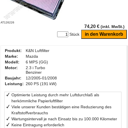
AT126226
74,20 €
(inkl. MwSt.)
Stück
Produkt:
K&N Luftfilter
Marke:
Mazda
Modell:
6 MPS (GG)
Motor:
2.3 i Turbo
Benziner
Baujahr:
12/2005-01/2008
Leistung:
260 PS (191 kW)
Optimierte Leistung durch mehr Luftdurchlaß als
herkömmliche Papierluftfilter
Viele unserer Kunden bestätigen eine Reduzierung des
Kraftstoffverbrauchs
Wartungsintervall je nach Einsatz bis zu 100.000 Kilometer
Keine Eintragung erforderlich