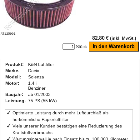
AT125991
82,80 €
(inkl. MwSt.)
Stück
Produkt:
K&N Luftfilter
Marke:
Dacia
Modell:
Solenza
Motor:
1.4 i
Benziner
Baujahr:
ab 01/2003
Leistung:
75 PS (55 kW)
Optimierte Leistung durch mehr Luftdurchlaß als
herkömmliche Papierluftfilter
Viele unserer Kunden bestätigen eine Reduzierung des
Kraftstoffverbrauchs
Wartungsintervall je nach Einsatz bis zu 100.000 Kilometer