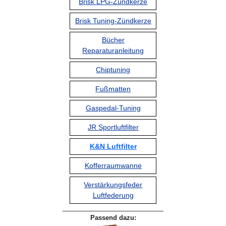
Brisk LPG-Zündkerze
Brisk Tuning-Zündkerze
Bücher
Reparaturanleitung
Chiptuning
Fußmatten
Gaspedal-Tuning
JR Sportluftfilter
K&N Luftfilter
Kofferraumwanne
Verstärkungsfeder
Luftfederung
Passend dazu: