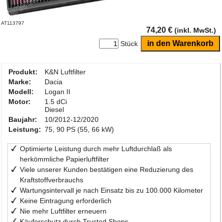
AT113797
74,20 €
(inkl. MwSt.)
Stück
Produkt:
K&N Luftfilter
Marke:
Dacia
Modell:
Logan II
Motor:
1.5 dCi
Diesel
Baujahr:
10/2012-12/2020
Leistung:
75, 90 PS (55, 66 kW)
Optimierte Leistung durch mehr Luftdurchlaß als
herkömmliche Papierluftfilter
Viele unserer Kunden bestätigen eine Reduzierung des
Kraftstoffverbrauchs
Wartungsintervall je nach Einsatz bis zu 100.000 Kilometer
Keine Eintragung erforderlich
Nie mehr Luftfilter erneuern
Käuferschutz durch Trusted Shops