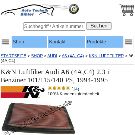
Shop
Kontakt
Produkte
STARTSEITE
>
SHOP
>
AUDI
>
A6 (4A, C4)
>
K&N LUFTFILTER
>
A6
(4A,C4)
K&N Luftfilter Audi A6 (4A,C4) 2.3 i
Benziner 101/115/140 PS, 1994-1995
(14)
100% Kundenzufriedenheit