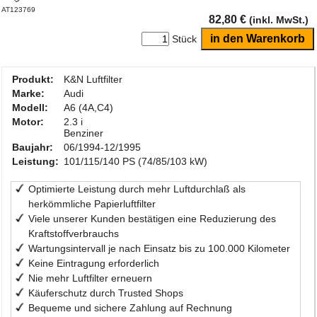
AT123769
82,80 €
(inkl. MwSt.)
Stück
Produkt:
K&N Luftfilter
Marke:
Audi
Modell:
A6 (4A,C4)
Motor:
2.3 i
Benziner
Baujahr:
06/1994-12/1995
Leistung:
101/115/140 PS (74/85/103 kW)
Optimierte Leistung durch mehr Luftdurchlaß als
herkömmliche Papierluftfilter
Viele unserer Kunden bestätigen eine Reduzierung des
Kraftstoffverbrauchs
Wartungsintervall je nach Einsatz bis zu 100.000 Kilometer
Keine Eintragung erforderlich
Nie mehr Luftfilter erneuern
Käuferschutz durch Trusted Shops
Bequeme und sichere Zahlung auf Rechnung