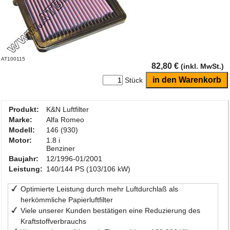
AT100115
82,80 €
(inkl. MwSt.)
Stück
Produkt:
K&N Luftfilter
Marke:
Alfa Romeo
Modell:
146 (930)
Motor:
1.8 i
Benziner
Baujahr:
12/1996-01/2001
Leistung:
140/144 PS (103/106 kW)
Optimierte Leistung durch mehr Luftdurchlaß als
herkömmliche Papierluftfilter
Viele unserer Kunden bestätigen eine Reduzierung des
Kraftstoffverbrauchs