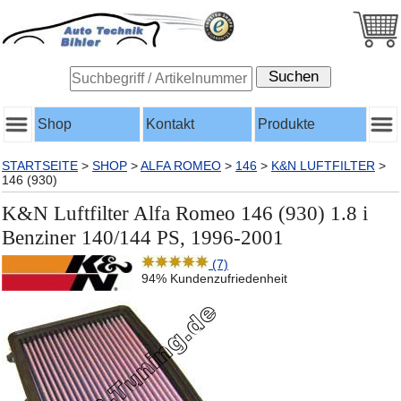
Shop
Kontakt
Produkte
STARTSEITE
>
SHOP
>
ALFA ROMEO
>
146
>
K&N LUFTFILTER
>
146 (930)
K&N Luftfilter Alfa Romeo 146 (930) 1.8 i
Benziner 140/144 PS, 1996-2001
(7)
94% Kundenzufriedenheit