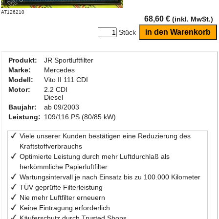
AT126210
68,60 €
(inkl. MwSt.)
Stück
Produkt:
JR Sportluftfilter
Marke:
Mercedes
Modell:
Vito II 111 CDI
Motor:
2.2 CDI
Diesel
Baujahr:
ab 09/2003
Leistung:
109/116 PS (80/85 kW)
Viele unserer Kunden bestätigen eine Reduzierung des
Kraftstoffverbrauchs
Optimierte Leistung durch mehr Luftdurchlaß als
herkömmliche Papierluftfilter
Wartungsintervall je nach Einsatz bis zu 100.000 Kilometer
TÜV geprüfte Filterleistung
Nie mehr Luftfilter erneuern
Keine Eintragung erforderlich
Käuferschutz durch Trusted Shops