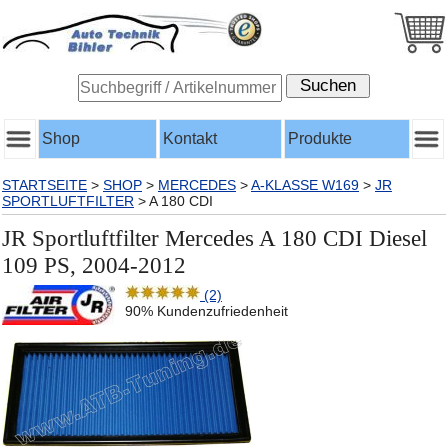
Shop
Kontakt
Produkte
STARTSEITE
>
SHOP
>
MERCEDES
>
A-KLASSE W169
>
JR
SPORTLUFTFILTER
>
A 180 CDI
JR Sportluftfilter Mercedes A 180 CDI Diesel
109 PS, 2004-2012
(2)
90% Kundenzufriedenheit