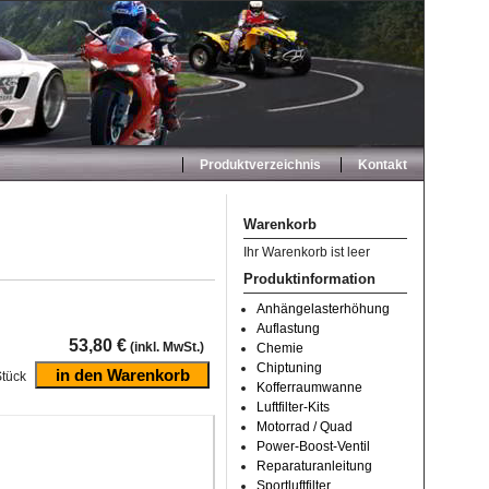
Produktverzeichnis
Kontakt
Warenkorb
Ihr Warenkorb ist leer
Produktinformation
Anhängelasterhöhung
Auflastung
53,80 €
(inkl. MwSt.)
Chemie
Chiptuning
tück
Kofferraumwanne
Luftfilter-Kits
Motorrad / Quad
Power-Boost-Ventil
Reparaturanleitung
Sportluftfilter