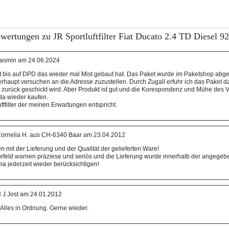
wertungen zu JR Sportluftfilter Fiat Ducato 2.4 TD Diesel 9
asmin am 24.06.2024
ut bis auf DPD das wieder mal Mist gebaut hat. Das Paket wurde im Paketshop ab
erhaupt versuchen an die Adresse zuzustellen. Durch Zugall erfuhr ich das Paket da 
zurück geschickt wird. Aber Produkt ist gut und die Korespondenz und Mühe des V
da wieder kaufen.
ftfilter der meinen Erwartungen entspricht.
ornelia H. aus CH-6340 Baar am 23.04.2012
en mit der Lieferung und der Qualität der gelieferten Ware!
rfeld warnen präziese und seriös und die Lieferung wurde innerhalb der angegeben
ma jederzeit wieder berücksichtigen!
 J Jost am 24.01.2012
 Alles in Ordnung. Gerne wieder.