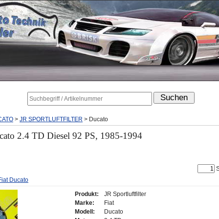
CATO
>
JR SPORTLUFTFILTER
>
Ducato
Ducato 2.4 TD Diesel 92 PS, 1985-1994
S
 Fiat Ducato
Produkt:
JR Sportluftfilter
Marke:
Fiat
Modell:
Ducato