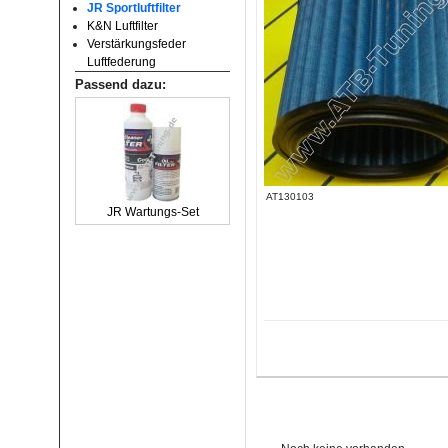
JR Sportluftfilter
K&N Luftfilter
Verstärkungsfeder
Luftfederung
Passend dazu:
AT130103
JR Wartungs-Set