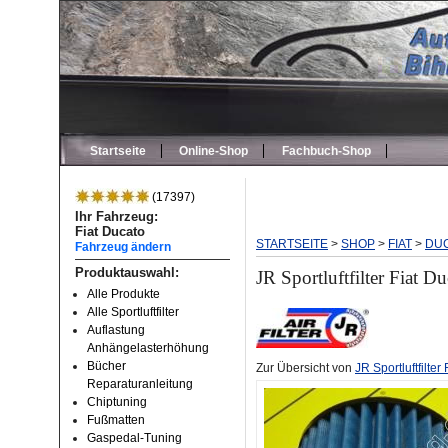
Startseite
Online-Shop
Fachbuch-Shop
(17397)
Ihr Fahrzeug:
Fiat Ducato
STARTSEITE
>
SHOP
>
FIAT
>
DU
Fahrzeug ändern
Produktauswahl:
JR Sportluftfilter Fiat 
Alle Produkte
Alle Sportluftfilter
Auflastung
Anhängelasterhöhung
Bücher
Zur Übersicht von
JR Sportluftfilter
Reparaturanleitung
Chiptuning
Fußmatten
Gaspedal-Tuning