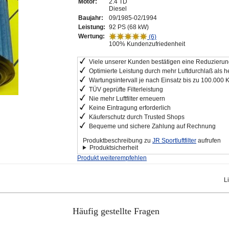
Motor:
2.4 TD
Diesel
Baujahr:
09/1985-02/1994
Leistung:
92 PS (68 kW)
Wertung:
(6)
100% Kundenzufriedenheit
Viele unserer Kunden bestätigen eine Reduzierung
Optimierte Leistung durch mehr Luftdurchlaß als he
Wartungsintervall je nach Einsatz bis zu 100.000 
TÜV geprüfte Filterleistung
Nie mehr Luftfilter erneuern
Keine Eintragung erforderlich
Käuferschutz durch Trusted Shops
Bequeme und sichere Zahlung auf Rechnung
Produktbeschreibung zu
JR Sportluftfilter
aufrufen
Produktsicherheit
Produkt weiterempfehlen
L
Häufig gestellte Fragen