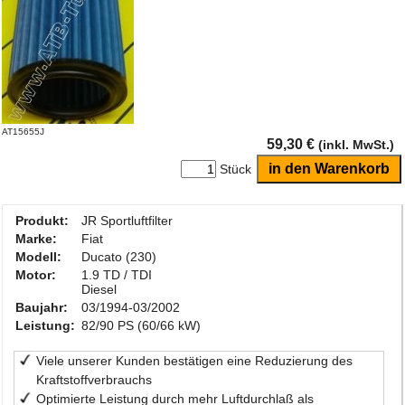
AT15655J
59,30 €
(inkl. MwSt.)
Stück
Produkt:
JR Sportluftfilter
Marke:
Fiat
Modell:
Ducato (230)
Motor:
1.9 TD / TDI
Diesel
Baujahr:
03/1994-03/2002
Leistung:
82/90 PS (60/66 kW)
Viele unserer Kunden bestätigen eine Reduzierung des
Kraftstoffverbrauchs
Optimierte Leistung durch mehr Luftdurchlaß als