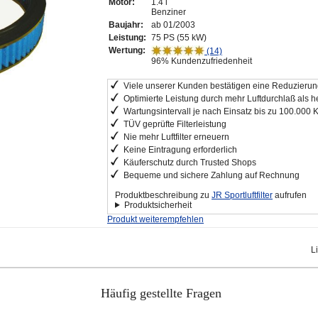
Motor:
1.4 i
Benziner
Baujahr:
ab 01/2003
Leistung:
75 PS (55 kW)
Wertung:
(14)
96% Kundenzufriedenheit
Viele unserer Kunden bestätigen eine Reduzierung
Optimierte Leistung durch mehr Luftdurchlaß als he
Wartungsintervall je nach Einsatz bis zu 100.000 
TÜV geprüfte Filterleistung
Nie mehr Luftfilter erneuern
Keine Eintragung erforderlich
Käuferschutz durch Trusted Shops
Bequeme und sichere Zahlung auf Rechnung
Produktbeschreibung zu
JR Sportluftfilter
aufrufen
Produktsicherheit
Produkt weiterempfehlen
L
Häufig gestellte Fragen