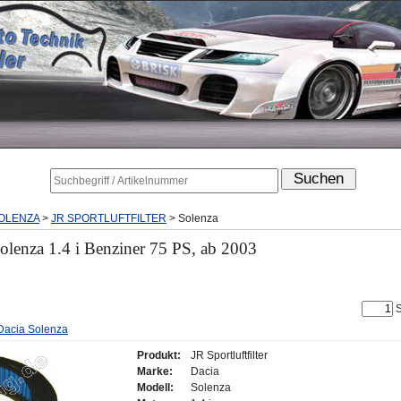
OLENZA
>
JR SPORTLUFTFILTER
>
Solenza
 Solenza 1.4 i Benziner 75 PS, ab 2003
S
r Dacia Solenza
Produkt:
JR Sportluftfilter
Marke:
Dacia
Modell:
Solenza