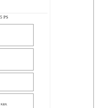
75 PS
i K&N.