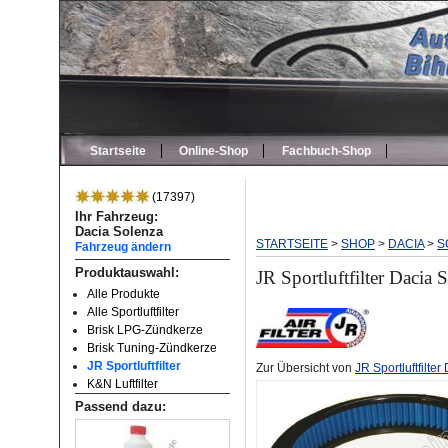
Startseite
Online-Shop
Fachbuch-Shop
(17397)
Ihr Fahrzeug:
Dacia Solenza
STARTSEITE
>
SHOP
>
DACIA
>
S
Fahrzeug ändern
Produktauswahl:
JR Sportluftfilter Dacia
Alle Produkte
Alle Sportluftfilter
Brisk LPG-Zündkerze
Brisk Tuning-Zündkerze
JR Sportluftfilter
Zur Übersicht von
JR Sportluftfilte
K&N Luftfilter
Passend dazu: