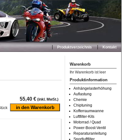
Produktverzeichnis
Kontakt
Warenkorb
Ihr Warenkorb ist leer
Produktinformation
Anhängelasterhöhung
Auflastung
55,40 €
(inkl. MwSt.)
Chemie
Chiptuning
tück
Kofferraumwanne
Luftfilter-Kits
Motorrad / Quad
Power-Boost-Ventil
Reparaturanleitung
Sportluftfilter