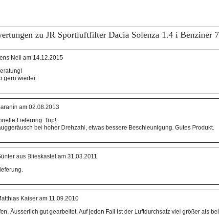
ertungen zu JR Sportluftfilter Dacia Solenza 1.4 i Benziner 
ens Neil am 14.12.2015
eratung!
p.gern wieder.
aranin am 02.08.2013
hnelle Lieferung. Top!
sauggeräusch bei hoher Drehzahl, etwas bessere Beschleunigung. Gutes Produkt.
ünter aus Blieskastel am 31.03.2011
ieferung.
atthias Kaiser am 11.09.2010
en. Äusserlich gut gearbeitet. Auf jeden Fall ist der Luftdurchsatz viel größer als be