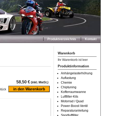
Produktverzeichnis
Kontakt
Warenkorb
Ihr Warenkorb ist leer
Produktinformation
Anhängelasterhöhung
Auflastung
58,50 €
(inkl. MwSt.)
Chemie
Chiptuning
tück
Kofferraumwanne
Luftfilter-Kits
Motorrad / Quad
Power-Boost-Ventil
Reparaturanleitung
Sportluftfilter