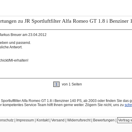
tungen zu JR Sportluftfilter Alfa Romeo GT 1.8 i Benziner 
arkus Breuer am 23.04.2012
ieben und passend.
liche Antwort.
hickt/MI-erhalten!
1
von 1 Seiten
Sportluftfilter Alfa Romeo GT 1.8 i Benziner 140 PS, ab 2003 oder finden Sie das 
r kompetentes Service-Team hilft Ihnen gerne weiter. Zögern Sie nicht, uns zu
schr
enschutz
|
Impressum | Kontakt
|
Versand
|
Widerrufsrecht
|
Bewertungen
|
Vertrag 