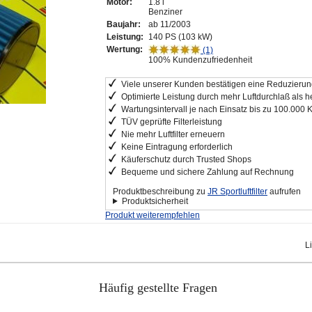
Motor:
1.8 i
Benziner
Baujahr:
ab 11/2003
Leistung:
140 PS (103 kW)
Wertung:
(1)
100% Kundenzufriedenheit
Viele unserer Kunden bestätigen eine Reduzierung
Optimierte Leistung durch mehr Luftdurchlaß als he
Wartungsintervall je nach Einsatz bis zu 100.000 
TÜV geprüfte Filterleistung
Nie mehr Luftfilter erneuern
Keine Eintragung erforderlich
Käuferschutz durch Trusted Shops
Bequeme und sichere Zahlung auf Rechnung
Produktbeschreibung zu
JR Sportluftfilter
aufrufen
Produktsicherheit
Produkt weiterempfehlen
L
Häufig gestellte Fragen