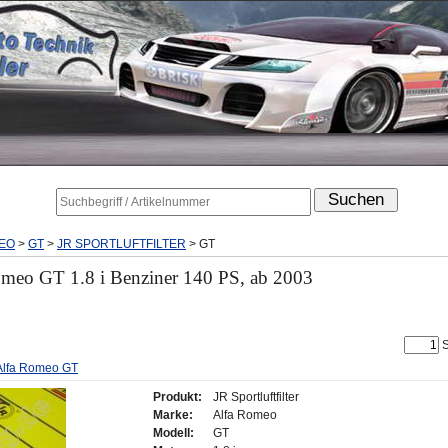
EO
>
GT
>
JR SPORTLUFTFILTER
>
GT
 Romeo GT 1.8 i Benziner 140 PS, ab 2003
S
r Alfa Romeo GT
Produkt:
JR Sportluftfilter
Marke:
Alfa Romeo
Modell:
GT