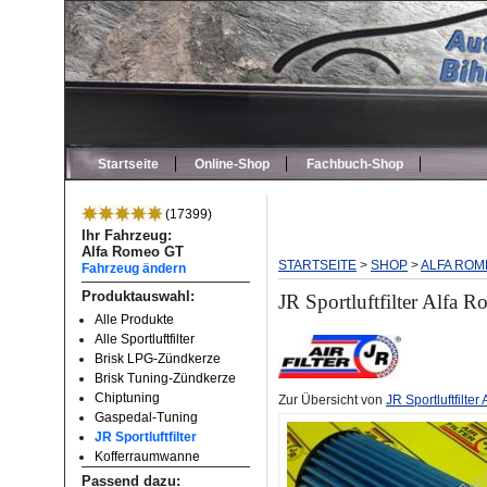
Startseite
Online-Shop
Fachbuch-Shop
(17399)
Ihr Fahrzeug:
Alfa Romeo GT
STARTSEITE
>
SHOP
>
ALFA ROM
Fahrzeug ändern
Produktauswahl:
JR Sportluftfilter Alfa
Alle Produkte
Alle Sportluftfilter
Brisk LPG-Zündkerze
Brisk Tuning-Zündkerze
Chiptuning
Zur Übersicht von
JR Sportluftfilte
Gaspedal-Tuning
JR Sportluftfilter
Kofferraumwanne
Passend dazu: