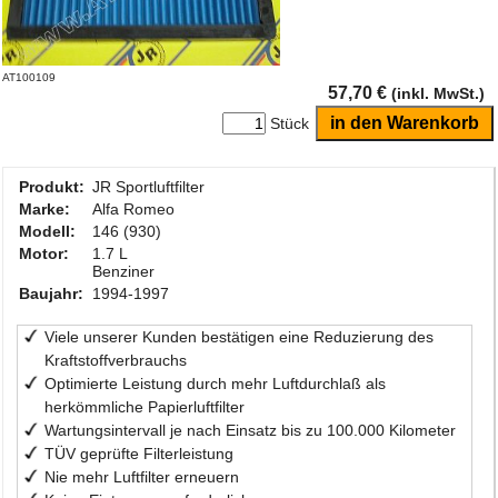
AT100109
57,70 €
(inkl. MwSt.)
Stück
Produkt:
JR Sportluftfilter
Marke:
Alfa Romeo
Modell:
146 (930)
Motor:
1.7 L
Benziner
Baujahr:
1994-1997
Viele unserer Kunden bestätigen eine Reduzierung des
Kraftstoffverbrauchs
Optimierte Leistung durch mehr Luftdurchlaß als
herkömmliche Papierluftfilter
Wartungsintervall je nach Einsatz bis zu 100.000 Kilometer
TÜV geprüfte Filterleistung
Nie mehr Luftfilter erneuern