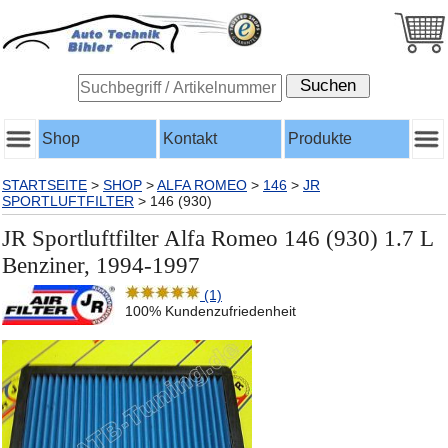
Shop
Kontakt
Produkte
STARTSEITE
>
SHOP
>
ALFA ROMEO
>
146
>
JR
SPORTLUFTFILTER
>
146 (930)
JR Sportluftfilter Alfa Romeo 146 (930) 1.7 L
Benziner, 1994-1997
(1)
100% Kundenzufriedenheit