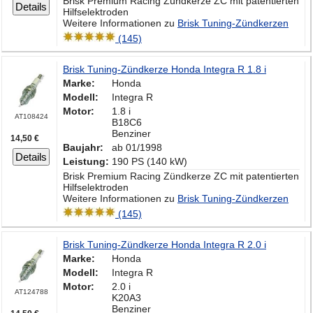
Brisk Premium Racing Zündkerze ZC mit patentierten
Details
Hilfselektroden
Weitere Informationen zu
Brisk Tuning-Zündkerzen
(145)
Brisk Tuning-Zündkerze Honda Integra R 1.8 i
Marke:
Honda
Modell:
Integra R
Motor:
1.8 i
AT108424
B18C6
Benziner
14,50 €
Baujahr:
ab 01/1998
Details
Leistung:
190 PS (140 kW)
Brisk Premium Racing Zündkerze ZC mit patentierten
Hilfselektroden
Weitere Informationen zu
Brisk Tuning-Zündkerzen
(145)
Brisk Tuning-Zündkerze Honda Integra R 2.0 i
Marke:
Honda
Modell:
Integra R
Motor:
2.0 i
AT124788
K20A3
Benziner