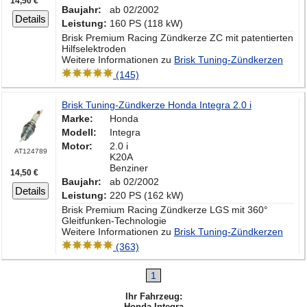
14,50 €
Baujahr:
ab 02/2002
Details
Leistung:
160 PS (118 kW)
Brisk Premium Racing Zündkerze ZC mit patentierten
Hilfselektroden
Weitere Informationen zu
Brisk Tuning-Zündkerzen
(145)
Brisk Tuning-Zündkerze Honda Integra 2.0 i
Marke:
Honda
Modell:
Integra
Motor:
2.0 i
AT124789
K20A
Benziner
14,50 €
Baujahr:
ab 02/2002
Details
Leistung:
220 PS (162 kW)
Brisk Premium Racing Zündkerze LGS mit 360°
Gleitfunken-Technologie
Weitere Informationen zu
Brisk Tuning-Zündkerzen
(363)
1
Ihr Fahrzeug:
Honda Integra