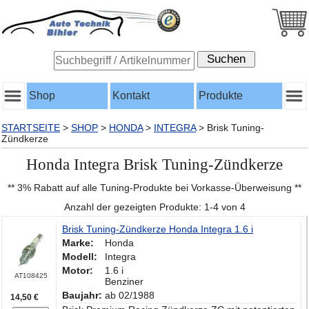
Shop
Kontakt
Produkte
STARTSEITE
>
SHOP
>
HONDA
>
INTEGRA
>
Brisk Tuning-
Zündkerze
Honda Integra Brisk Tuning-Zündkerze
** 3% Rabatt auf alle Tuning-Produkte bei Vorkasse-Überweisung **
Anzahl der gezeigten Produkte: 1-4 von 4
Brisk Tuning-Zündkerze Honda Integra 1.6 i
Marke:
Honda
Modell:
Integra
Motor:
1.6 i
AT108425
Benziner
Baujahr:
ab 02/1988
14,50 €