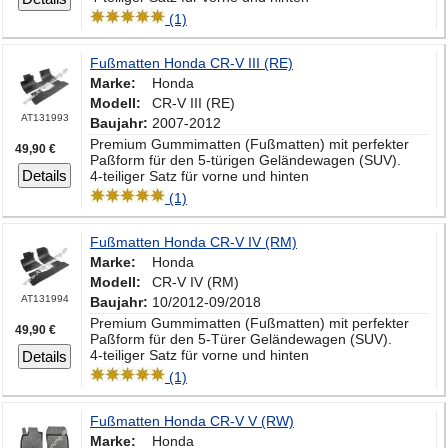
(1)
Fußmatten Honda CR-V III (RE)
Marke:
Honda
Modell:
CR-V III (RE)
AT131993
Baujahr:
2007-2012
Premium Gummimatten (Fußmatten) mit perfekter
49,90 €
Paßform für den 5-türigen Geländewagen (SUV).
Details
4-teiliger Satz für vorne und hinten
(1)
Fußmatten Honda CR-V IV (RM)
Marke:
Honda
Modell:
CR-V IV (RM)
AT131994
Baujahr:
10/2012-09/2018
Premium Gummimatten (Fußmatten) mit perfekter
49,90 €
Paßform für den 5-Türer Geländewagen (SUV).
4-teiliger Satz für vorne und hinten
Details
(1)
Fußmatten Honda CR-V V (RW)
Marke:
Honda