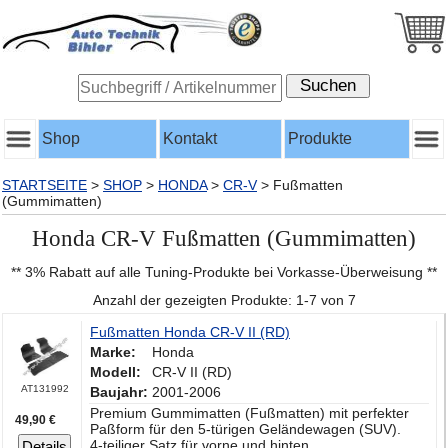
Shop
Kontakt
Produkte
STARTSEITE
>
SHOP
>
HONDA
>
CR-V
>
Fußmatten
(Gummimatten)
Honda CR-V Fußmatten (Gummimatten)
** 3% Rabatt auf alle Tuning-Produkte bei Vorkasse-Überweisung **
Anzahl der gezeigten Produkte: 1-7 von 7
Fußmatten Honda CR-V II (RD)
Marke:
Honda
Modell:
CR-V II (RD)
AT131992
Baujahr:
2001-2006
Premium Gummimatten (Fußmatten) mit perfekter
49,90 €
Paßform für den 5-türigen Geländewagen (SUV).
4-teiliger Satz für vorne und hinten
Details