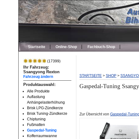
Startseite
Online-Shop
Fachbuch-Shop
(17399)
Ihr Fahrzeug:
Ssangyong Rexton
STARTSEITE
>
SHOP
>
SSANGYO
Fahrzeug ändern
Produktauswahl:
Gaspedal-Tuning Ssangy
Alle Produkte
Auflastung
Anhängelasterhöhung
Brisk LPG-Zündkerze
Brisk Tuning-Zündkerze
Zur Übersicht von
Gaspedal-Tunin
Chiptuning
Fußmatten
Gaspedal-Tuning
Kofferraumwanne