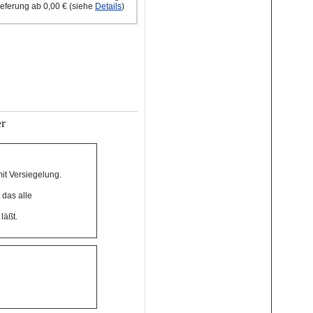
ieferung ab 0,00 € (siehe
Details
)
r
it Versiegelung.
 das alle
läßt.