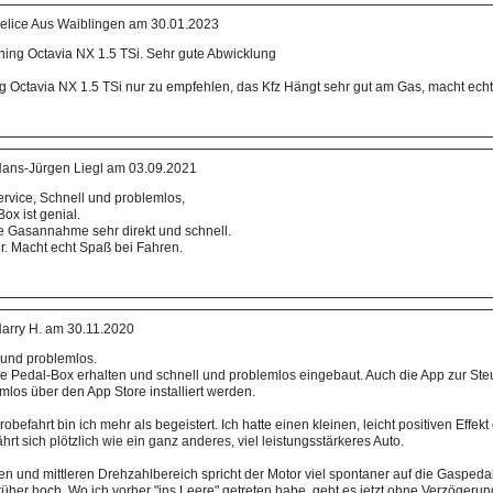
elice Aus Waiblingen am 30.01.2023
ning Octavia NX 1.5 TSi. Sehr gute Abwicklung
g Octavia NX 1.5 TSi nur zu empfehlen, das Kfz Hängt sehr gut am Gas, macht echt 
ans-Jürgen Liegl am 03.09.2021
ervice, Schnell und problemlos,
ox ist genial.
ie Gasannahme sehr direkt und schnell.
r. Macht echt Spaß bei Fahren.
arry H. am 30.11.2020
 und problemlos.
ie Pedal-Box erhalten und schnell und problemlos eingebaut. Auch die App zur Ste
los über den App Store installiert werden.
befahrt bin ich mehr als begeistert. Ich hatte einen kleinen, leicht positiven Effekt
hrt sich plötzlich wie ein ganz anderes, viel leistungsstärkeres Auto.
n und mittleren Drehzahlbereich spricht der Motor viel spontaner auf die Gaspedal
früher hoch. Wo ich vorher "ins Leere" getreten habe, geht es jetzt ohne Verzögeru