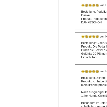
von F
Bestellung: Pedaltu
Danke
Produkt: Pedaltunin
DANKESCHÖN
von H
Bestellung: Guter S
Produkt: Die Pedal B
Durch die Box ist d
Gefühlte 20 PS meh
Einfach Top.
von H
Bestellung: Schnell
Produkt: Ich habe d
mein iPhone problem
Nach ausgiebiger Pro
1,4er Honda Civic fä
Besonders im untere
schalte jetzt gerne 