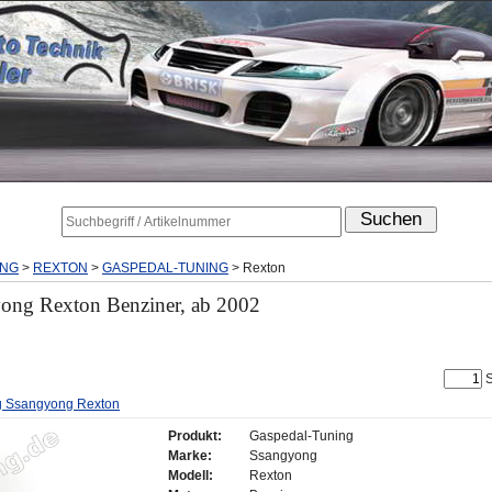
NG
>
REXTON
>
GASPEDAL-TUNING
>
Rexton
ong Rexton Benziner, ab 2002
S
g Ssangyong Rexton
Produkt:
Gaspedal-Tuning
Marke:
Ssangyong
Modell:
Rexton