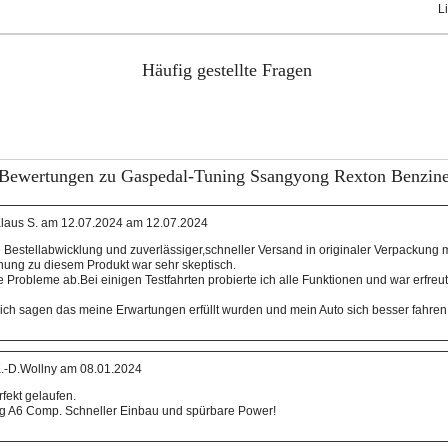
L
Häufig gestellte Fragen
Bewertungen zu Gaspedal-Tuning Ssangyong Rexton Benzine
laus S. am 12.07.2024 am 12.07.2024
 Bestellabwicklung und zuverlässiger,schneller Versand in originaler Verpackung m
nung zu diesem Produkt war sehr skeptisch.
e Probleme ab.Bei einigen Testfahrten probierte ich alle Funktionen und war erfreut
ch sagen das meine Erwartungen erfüllt wurden und mein Auto sich besser fahren 
.-D.Wollny am 08.01.2024
rfekt gelaufen.
ng A6 Comp. Schneller Einbau und spürbare Power!