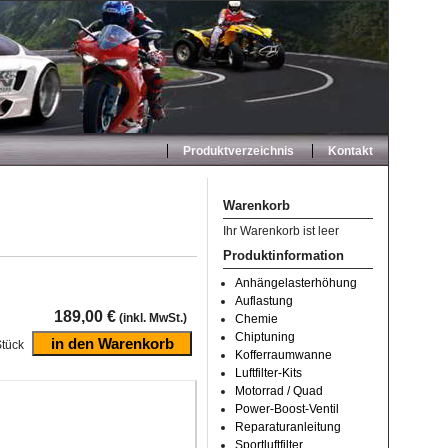
Produktverzeichnis
Kontakt
Warenkorb
Ihr Warenkorb ist leer
Produktinformation
Anhängelasterhöhung
Auflastung
189,00 €
(inkl. MwSt.)
Chemie
Chiptuning
tück
Kofferraumwanne
Luftfilter-Kits
Motorrad / Quad
Power-Boost-Ventil
Reparaturanleitung
Sportluftfilter