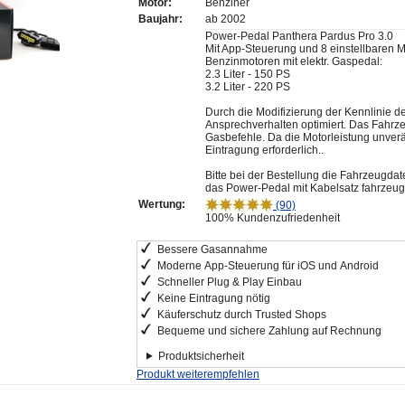
Motor:
Benziner
Baujahr:
ab 2002
Power-Pedal Panthera Pardus Pro 3.0
Mit App-Steuerung und 8 einstellbaren 
Benzinmotoren mit elektr. Gaspedal:
2.3 Liter - 150 PS
3.2 Liter - 220 PS
Durch die Modifizierung der Kennlinie 
Ansprechverhalten optimiert. Das Fahrzeu
Gasbefehle. Da die Motorleistung unverän
Eintragung erforderlich..
Bitte bei der Bestellung die Fahrzeugda
das Power-Pedal mit Kabelsatz fahrzeugs
Wertung:
(90)
100% Kundenzufriedenheit
Bessere Gasannahme
Moderne App-Steuerung für iOS und Android
Schneller Plug & Play Einbau
Keine Eintragung nötig
Käuferschutz durch Trusted Shops
Bequeme und sichere Zahlung auf Rechnung
Produktsicherheit
Produkt weiterempfehlen