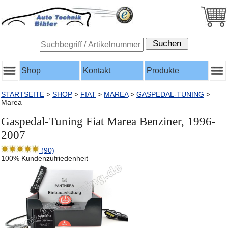
Shop
Kontakt
Produkte
STARTSEITE
>
SHOP
>
FIAT
>
MAREA
>
GASPEDAL-TUNING
>
Marea
Gaspedal-Tuning Fiat Marea Benziner, 1996-
2007
(90)
100% Kundenzufriedenheit