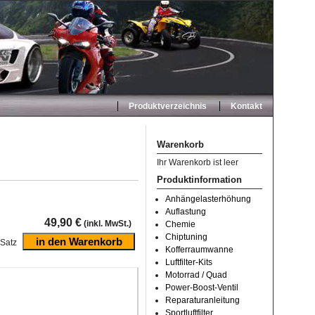
Produktverzeichnis
Kontakt
Warenkorb
Ihr Warenkorb ist leer
Produktinformation
Anhängelasterhöhung
Auflastung
49,90 €
(inkl. MwSt.)
Chemie
Chiptuning
Satz
Kofferraumwanne
Luftfilter-Kits
Motorrad / Quad
Power-Boost-Ventil
Reparaturanleitung
Sportluftfilter