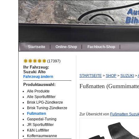
Startseite
Online-Shop
Fachbuch-Shop
(17397)
Ihr Fahrzeug:
Suzuki Alto
STARTSEITE
>
SHOP
>
SUZUKI
>
Fahrzeug ändern
Produktauswahl:
Fußmatten (Gummimatte
Alle Produkte
Alle Sportluftfilter
Brisk LPG-Zündkerze
Brisk Tuning-Zündkerze
Fußmatten
Zur Übersicht von
Fußmatten Suzuki
Gaspedal-Tuning
JR Sportluftfilter
K&N Luftfilter
Kofferraumwanne