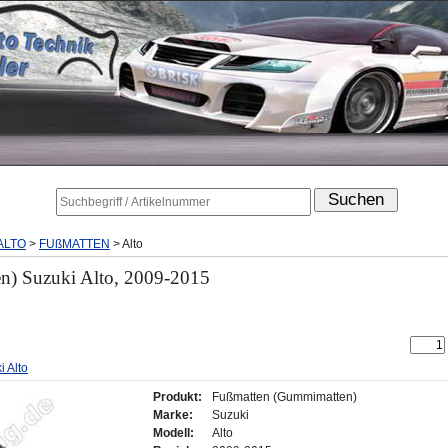
ALTO
>
FUßMATTEN
>
Alto
n) Suzuki Alto, 2009-2015
 Alto
Produkt:
Fußmatten (Gummimatten)
Marke:
Suzuki
Modell:
Alto