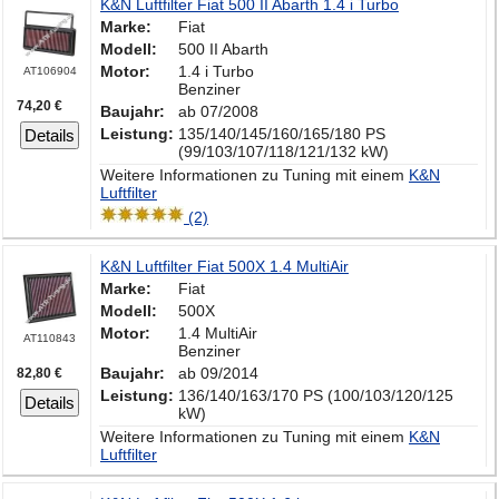
K&N Luftfilter Fiat 500 II Abarth 1.4 i Turbo
Marke:
Fiat
Modell:
500 II Abarth
Motor:
1.4 i Turbo
AT106904
Benziner
74,20 €
Baujahr:
ab 07/2008
Leistung:
135/140/145/160/165/180 PS
Details
(99/103/107/118/121/132 kW)
Weitere Informationen zu Tuning mit einem
K&N
Luftfilter
(2)
K&N Luftfilter Fiat 500X 1.4 MultiAir
Marke:
Fiat
Modell:
500X
Motor:
1.4 MultiAir
AT110843
Benziner
Baujahr:
ab 09/2014
82,80 €
Leistung:
136/140/163/170 PS (100/103/120/125
Details
kW)
Weitere Informationen zu Tuning mit einem
K&N
Luftfilter