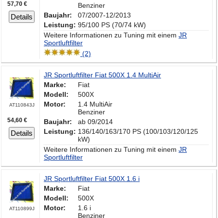
57,70 €
Benziner
Baujahr:
07/2007-12/2013
Details
Leistung:
95/100 PS (70/74 kW)
Weitere Informationen zu Tuning mit einem
JR
Sportluftfilter
(2)
JR Sportluftfilter Fiat 500X 1.4 MultiAir
Marke:
Fiat
Modell:
500X
Motor:
1.4 MultiAir
AT110843J
Benziner
54,60 €
Baujahr:
ab 09/2014
Leistung:
136/140/163/170 PS (100/103/120/125
Details
kW)
Weitere Informationen zu Tuning mit einem
JR
Sportluftfilter
JR Sportluftfilter Fiat 500X 1.6 i
Marke:
Fiat
Modell:
500X
Motor:
1.6 i
AT110899J
Benziner