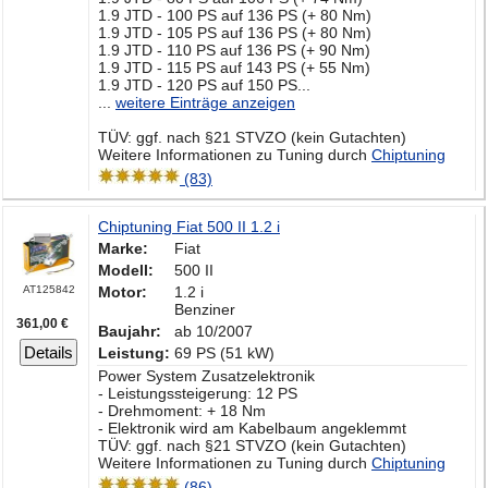
1.9 JTD - 100 PS auf 136 PS (+ 80 Nm)
1.9 JTD - 105 PS auf 136 PS (+ 80 Nm)
1.9 JTD - 110 PS auf 136 PS (+ 90 Nm)
1.9 JTD - 115 PS auf 143 PS (+ 55 Nm)
1.9 JTD - 120 PS auf 150 PS...
...
weitere Einträge anzeigen
TÜV: ggf. nach §21 STVZO (kein Gutachten)
Weitere Informationen zu Tuning durch
Chiptuning
(83)
Chiptuning Fiat 500 II 1.2 i
Marke:
Fiat
Modell:
500 II
AT125842
Motor:
1.2 i
Benziner
361,00 €
Baujahr:
ab 10/2007
Details
Leistung:
69 PS (51 kW)
Power System Zusatzelektronik
- Leistungssteigerung: 12 PS
- Drehmoment: + 18 Nm
- Elektronik wird am Kabelbaum angeklemmt
TÜV: ggf. nach §21 STVZO (kein Gutachten)
Weitere Informationen zu Tuning durch
Chiptuning
(86)