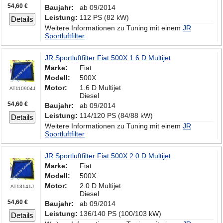
54,60 €
Baujahr:
ab 09/2014
Leistung:
112 PS (82 kW)
Details
Weitere Informationen zu Tuning mit einem
JR
Sportluftfilter
JR Sportluftfilter Fiat 500X 1.6 D Multijet
Marke:
Fiat
Modell:
500X
Motor:
1.6 D Multijet
AT110904J
Diesel
54,60 €
Baujahr:
ab 09/2014
Leistung:
114/120 PS (84/88 kW)
Details
Weitere Informationen zu Tuning mit einem
JR
Sportluftfilter
JR Sportluftfilter Fiat 500X 2.0 D Multijet
Marke:
Fiat
Modell:
500X
Motor:
2.0 D Multijet
AT13141J
Diesel
54,60 €
Baujahr:
ab 09/2014
Leistung:
136/140 PS (100/103 kW)
Details