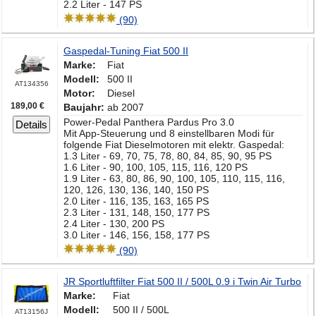
2.2 Liter - 147 PS
(90)
Gaspedal-Tuning Fiat 500 II
Marke:
Fiat
Modell:
500 II
AT134356
Motor:
Diesel
189,00 €
Baujahr:
ab 2007
Power-Pedal Panthera Pardus Pro 3.0
Details
Mit App-Steuerung und 8 einstellbaren Modi für
folgende Fiat Dieselmotoren mit elektr. Gaspedal:
1.3 Liter - 69, 70, 75, 78, 80, 84, 85, 90, 95 PS
1.6 Liter - 90, 100, 105, 115, 116, 120 PS
1.9 Liter - 63, 80, 86, 90, 100, 105, 110, 115, 116,
120, 126, 130, 136, 140, 150 PS
2.0 Liter - 116, 135, 163, 165 PS
2.3 Liter - 131, 148, 150, 177 PS
2.4 Liter - 130, 200 PS
3.0 Liter - 146, 156, 158, 177 PS
(90)
JR Sportluftfilter Fiat 500 II / 500L 0.9 i Twin Air Turbo
Marke:
Fiat
Modell:
500 II / 500L
AT13156J