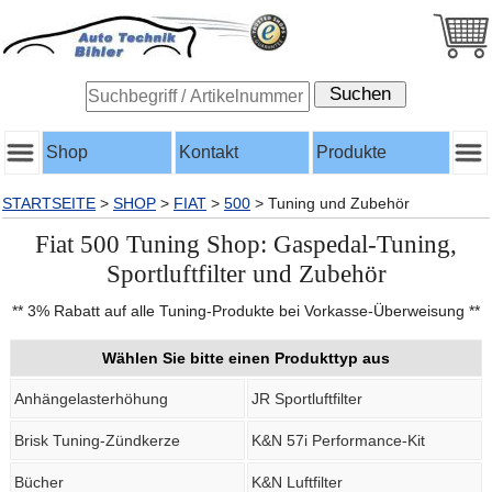
Shop
Kontakt
Produkte
STARTSEITE
>
SHOP
>
FIAT
>
500
>
Tuning und Zubehör
Fiat 500 Tuning Shop: Gaspedal-Tuning,
Sportluftfilter und Zubehör
** 3% Rabatt auf alle Tuning-Produkte bei Vorkasse-Überweisung **
Wählen Sie bitte einen Produkttyp aus
Anhängelasterhöhung
JR Sportluftfilter
Brisk Tuning-Zündkerze
K&N 57i Performance-Kit
Bücher
K&N Luftfilter