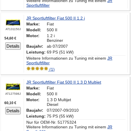
Weitere Informationen zu Tuning mit einem
JR
Sportluftfilter
JR Sportluftfilter Fiat 500 II 1.2 i
Marke:
Fiat
AT131150J
Modell:
500 II
Motor:
1.2 i
54,60 €
Benziner
Details
Baujahr:
ab 07/2007
Leistung:
69 PS (51 kW)
Weitere Informationen zu Tuning mit einem
JR
Sportluftfilter
(1)
JR Sportluftfilter Fiat 500 II 1.3 D Multijet
Marke:
Fiat
Modell:
500 II
AT127598J
Motor:
1.3 D Multijet
60,10 €
Diesel
Baujahr:
07/2007-09/2010
Details
Leistung:
75 PS (55 kW)
Nur für OEM-Nr. 51775324
Weitere Informationen zu Tuning mit einem
JR