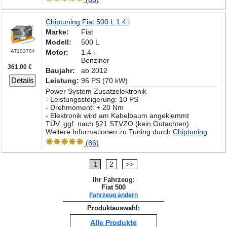
Chiptuning Fiat 500 L 1.4 i
Marke:
Fiat
Modell:
500 L
AT103704
Motor:
1.4 i
Benziner
361,00 €
Baujahr:
ab 2012
Details
Leistung:
95 PS (70 kW)
Power System Zusatzelektronik
- Leistungssteigerung: 10 PS
- Drehmoment: + 20 Nm
- Elektronik wird am Kabelbaum angeklemmt
TÜV: ggf. nach §21 STVZO (kein Gutachten)
Weitere Informationen zu Tuning durch
Chiptuning
(86)
1
2
>>
Ihr Fahrzeug:
Fiat 500
Fahrzeug ändern
Produktauswahl:
Alle Produkte