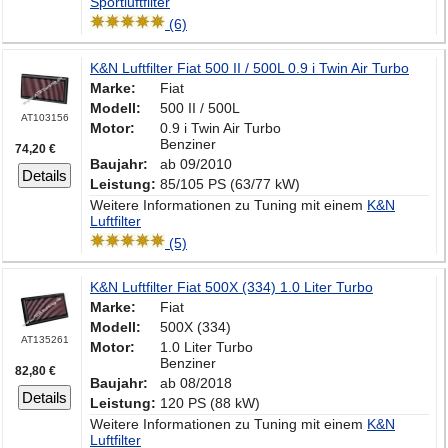
Sportluftfilter
(6)
K&N Luftfilter Fiat 500 II / 500L 0.9 i Twin Air Turbo
Marke:
Fiat
Modell:
500 II / 500L
AT103156
Motor:
0.9 i Twin Air Turbo
Benziner
74,20 €
Baujahr:
ab 09/2010
Details
Leistung:
85/105 PS (63/77 kW)
Weitere Informationen zu Tuning mit einem
K&N
Luftfilter
(5)
K&N Luftfilter Fiat 500X (334) 1.0 Liter Turbo
Marke:
Fiat
Modell:
500X (334)
AT135261
Motor:
1.0 Liter Turbo
Benziner
82,80 €
Baujahr:
ab 08/2018
Details
Leistung:
120 PS (88 kW)
Weitere Informationen zu Tuning mit einem
K&N
Luftfilter