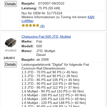
Baujahr:
07/2007-09/2010
Details
Leistung:
75 PS (55 kW)
Nur für OEM-Nr. 51775324
Weitere Informationen zu Tuning mit einem
K&N
Luftfilter
(8)
Chiptuning Fiat 500 JTD, Multijet
Marke:
Fiat
Modell:
500
Motor:
JTD, Multijet
AT130815
Diesel
249,00 €
Baujahr:
ab 2008
Details
Leistungselektronik "Digital" für folgende Fiat
Common-Rail Dieselmotoren:
1.3 JTD - 70 PS auf 90 PS (+ 45 Nm)
1.3 JTD - 75 PS auf 90 PS (+ 28 Nm)
1.3 JTD - 85 PS auf 105 PS (+ 45 Nm)
1.3 JTD - 90 PS auf 110 PS (+ 48 Nm)
1.3 JTD - 95 PS auf 112 PS (+ 37 Nm)
1.6 Multijet - 90 PS auf 110 PS (+ 65 Nm)
1.6 Multijet - 100 PS auf 122 PS (+ 49 Nm)
1.6 Multijet - 105 PS auf 126 PS (+ 49 Nm)
1.6 Multijet - 120 PS auf 148 PS (+ 60 Nm)
1.9 JTD - 80 PS auf 106 PS (+ 74 Nm)