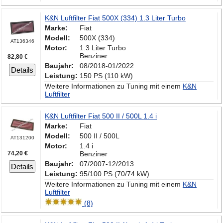
K&N Luftfilter Fiat 500X (334) 1.3 Liter Turbo
Marke:
Fiat
Modell:
500X (334)
AT136346
Motor:
1.3 Liter Turbo
Benziner
82,80 €
Baujahr:
08/2018-01/2022
Details
Leistung:
150 PS (110 kW)
Weitere Informationen zu Tuning mit einem
K&N
Luftfilter
K&N Luftfilter Fiat 500 II / 500L 1.4 i
Marke:
Fiat
Modell:
500 II / 500L
AT131200
Motor:
1.4 i
74,20 €
Benziner
Baujahr:
07/2007-12/2013
Details
Leistung:
95/100 PS (70/74 kW)
Weitere Informationen zu Tuning mit einem
K&N
Luftfilter
(8)