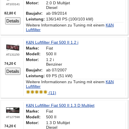
Motor:
2.0 D Multijet
AT103141
Diesel
Baujahr:
ab 09/2014
82,80 €
Leistung:
136/140 PS (100/103 kW)
Details
Weitere Informationen zu Tuning mit einem
K&N
Luftfilter
K&N Luftfilter Fiat 500 II 1.2 i
Marke:
Fiat
Modell:
500 II
AT131150
Motor:
1.2 i
74,20 €
Benziner
Baujahr:
ab 07/2007
Details
Leistung:
69 PS (51 kW)
Weitere Informationen zu Tuning mit einem
K&N
Luftfilter
(11)
K&N Luftfilter Fiat 500 II 1.3 D Multijet
Marke:
Fiat
Modell:
500 II
AT127598
Motor:
1.3 D Multijet
74,20 €
Diesel