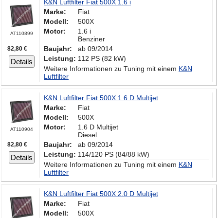
K&N Luftfilter Fiat 500X 1.6 i
Marke:
Fiat
Modell:
500X
Motor:
1.6 i
AT110899
Benziner
Baujahr:
ab 09/2014
82,80 €
Leistung:
112 PS (82 kW)
Details
Weitere Informationen zu Tuning mit einem
K&N
Luftfilter
K&N Luftfilter Fiat 500X 1.6 D Multijet
Marke:
Fiat
Modell:
500X
Motor:
1.6 D Multijet
AT110904
Diesel
Baujahr:
ab 09/2014
82,80 €
Leistung:
114/120 PS (84/88 kW)
Details
Weitere Informationen zu Tuning mit einem
K&N
Luftfilter
K&N Luftfilter Fiat 500X 2.0 D Multijet
Marke:
Fiat
Modell:
500X