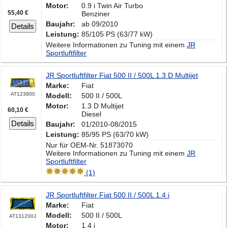
Motor:
0.9 i Twin Air Turbo
55,40 €
Benziner
Baujahr:
ab 09/2010
Details
Leistung:
85/105 PS (63/77 kW)
Weitere Informationen zu Tuning mit einem
JR
Sportluftfilter
JR Sportluftfilter Fiat 500 II / 500L 1.3 D Multijet
Marke:
Fiat
AT123800
Modell:
500 II / 500L
Motor:
1.3 D Multijet
60,10 €
Diesel
Details
Baujahr:
01/2010-08/2015
Leistung:
85/95 PS (63/70 kW)
Nur für OEM-Nr. 51873070
Weitere Informationen zu Tuning mit einem
JR
Sportluftfilter
(1)
JR Sportluftfilter Fiat 500 II / 500L 1.4 i
Marke:
Fiat
Modell:
500 II / 500L
AT131200J
Motor:
1.4 i