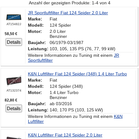
Anzahl der gezeigten Produkte: 1-4 von 4
JR Sportluftfilter Fiat 124 Spider 2.0 Liter
Marke:
Fiat
AT15482J
Modell:
124 Spider
Motor:
2.0 Liter
58,50 €
Benziner
Details
Baujahr:
06/1979-03/1987
Leistung:
103, 105, 135 PS (76, 77, 99 kW)
Weitere Informationen zu Tuning mit einem
JR
Sportluftfilter
K&N Luftfilter Fiat 124 Spider (348) 1.4 Liter Turbo
Marke:
Fiat
Modell:
124 Spider (348)
AT132374
Motor:
1.4 Liter Turbo
Benziner
82,80 €
Baujahr:
ab 03/2016
Details
Leistung:
140, 170 PS (103, 125 kW)
Weitere Informationen zu Tuning mit einem
K&N
Luftfilter
K&N Luftfilter Fiat 124 Spider 2.0 Liter