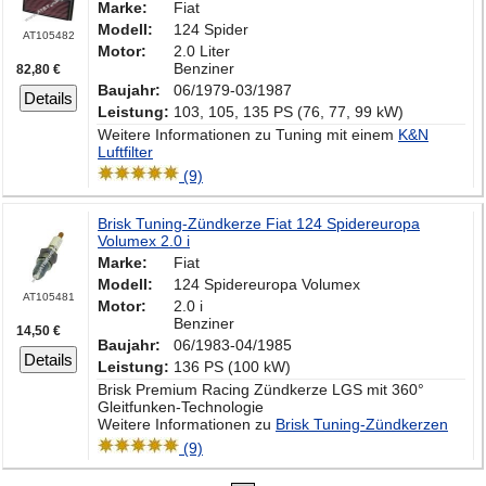
Marke:
Fiat
Modell:
124 Spider
AT105482
Motor:
2.0 Liter
Benziner
82,80 €
Baujahr:
06/1979-03/1987
Details
Leistung:
103, 105, 135 PS (76, 77, 99 kW)
Weitere Informationen zu Tuning mit einem
K&N
Luftfilter
(9)
Brisk Tuning-Zündkerze Fiat 124 Spidereuropa
Volumex 2.0 i
Marke:
Fiat
Modell:
124 Spidereuropa Volumex
AT105481
Motor:
2.0 i
Benziner
14,50 €
Baujahr:
06/1983-04/1985
Details
Leistung:
136 PS (100 kW)
Brisk Premium Racing Zündkerze LGS mit 360°
Gleitfunken-Technologie
Weitere Informationen zu
Brisk Tuning-Zündkerzen
(9)