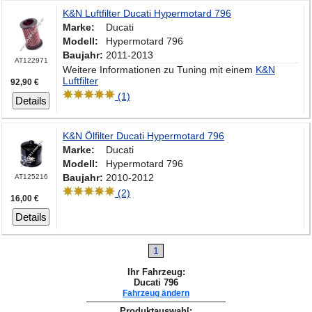
K&N Luftfilter Ducati Hypermotard 796
Marke:
Ducati
Modell:
Hypermotard 796
Baujahr:
2011-2013
AT122971
Weitere Informationen zu Tuning mit einem
K&N
Luftfilter
92,90 €
(1)
Details
K&N Ölfilter Ducati Hypermotard 796
Marke:
Ducati
Modell:
Hypermotard 796
Baujahr:
2010-2012
AT125216
(2)
16,00 €
Details
1
Ihr Fahrzeug:
Ducati 796
Fahrzeug ändern
Produktauswahl: