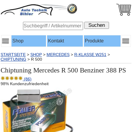
Shop
Kontakt
Produkte
STARTSEITE
>
SHOP
>
MERCEDES
>
R-KLASSE W251
>
CHIPTUNING
>
R 500
Chiptuning Mercedes R 500 Benziner 388 PS
(86)
98% Kundenzufriedenheit