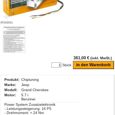
AT102021
361,00 €
(inkl. MwSt.)
Stück
Produkt:
Chiptuning
Marke:
Jeep
Modell:
Grand Cherokee
Motor:
5.7 i
Benziner
Power System Zusatzelektronik
- Leistungssteigerung: 16 PS
- Drehmoment: + 24 Nm