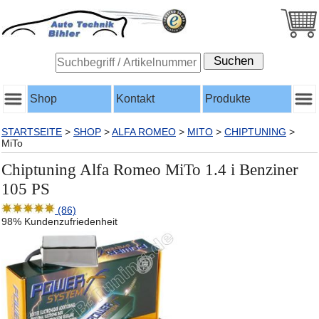
Shop
Kontakt
Produkte
STARTSEITE
>
SHOP
>
ALFA ROMEO
>
MITO
>
CHIPTUNING
>
MiTo
Chiptuning Alfa Romeo MiTo 1.4 i Benziner
105 PS
(86)
98% Kundenzufriedenheit