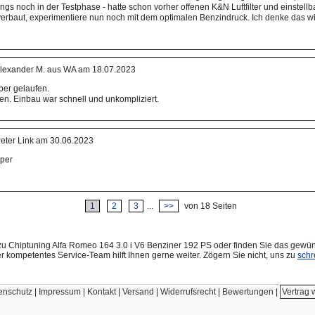
ngs noch in der Testphase - hatte schon vorher offenen K&N Luftfilter und einstell
erbaut, experimentiere nun noch mit dem optimalen Benzindruck. Ich denke das w
lexander M. aus WA am 18.07.2023
per gelaufen.
den. Einbau war schnell und unkompliziert.
eter Link am 30.06.2023
uper
1
2
3
...
>>
von 18 Seiten
u Chiptuning Alfa Romeo 164 3.0 i V6 Benziner 192 PS oder finden Sie das gewün
r kompetentes Service-Team hilft Ihnen gerne weiter. Zögern Sie nicht, uns zu
schr
enschutz
|
Impressum | Kontakt
|
Versand
|
Widerrufsrecht
|
Bewertungen
|
Vertrag 