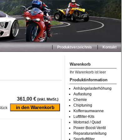
Produktverzeichnis
Kontakt
Warenkorb
Ihr Warenkorb ist leer
Produktinformation
Anhängelasterhöhung
Auflastung
361,00 €
(inkl. MwSt.)
Chemie
Chiptuning
tück
Kofferraumwanne
Luftfilter-Kits
Motorrad / Quad
Power-Boost-Ventil
Reparaturanleitung
Sportluftfilter