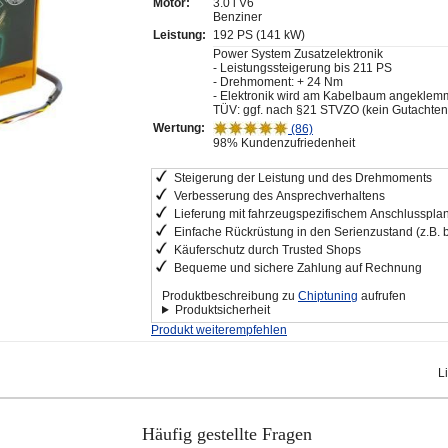
Motor:
3.0 i V6
Benziner
Leistung:
192 PS (141 kW)
Power System Zusatzelektronik
- Leistungssteigerung bis 211 PS
- Drehmoment: + 24 Nm
- Elektronik wird am Kabelbaum angeklem
TÜV: ggf. nach §21 STVZO (kein Gutachten
Wertung:
(86)
98% Kundenzufriedenheit
Steigerung der Leistung und des Drehmoments
Verbesserung des Ansprechverhaltens
Lieferung mit fahrzeugspezifischem Anschlusspla
Einfache Rückrüstung in den Serienzustand (z.B. 
Käuferschutz durch Trusted Shops
Bequeme und sichere Zahlung auf Rechnung
Produktbeschreibung zu
Chiptuning
aufrufen
Produktsicherheit
Produkt weiterempfehlen
L
Häufig gestellte Fragen