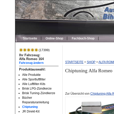
Startseite
Online-Shop
Fachbuch-Shop
(17399)
Ihr Fahrzeug:
Alfa Romeo 164
STARTSEITE
>
SHOP
>
ALFA ROM
Fahrzeug ändern
Produktauswahl:
Chiptuning Alfa Romeo 
Alle Produkte
Alle Sportluftfilter
Alle Luftfilter-Kits
Brisk LPG-Zündkerze
Brisk Tuning-Zündkerze
Zur Übersicht von
Chiptuning Alfa
Bücher
Reparaturanleitung
Chiptuning
JR Direkt-Kit