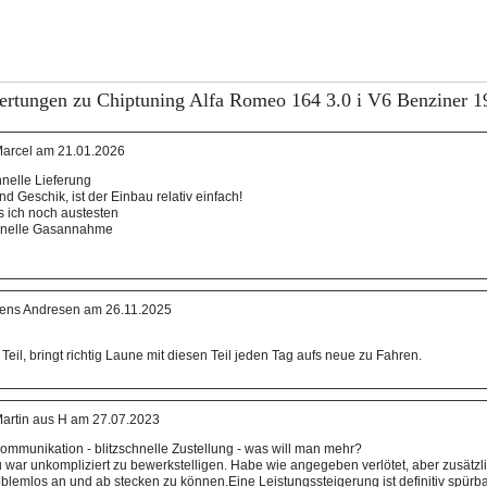
rtungen zu Chiptuning Alfa Romeo 164 3.0 i V6 Benziner 1
arcel am 21.01.2026
hnelle Lieferung
d Geschik, ist der Einbau relativ einfach!
 ich noch austesten
chnelle Gasannahme
ens Andresen am 26.11.2025
Teil, bringt richtig Laune mit diesen Teil jeden Tag aufs neue zu Fahren.
artin aus H am 27.07.2023
ommunikation - blitzschnelle Zustellung - was will man mehr?
 war unkompliziert zu bewerkstelligen. Habe wie angegeben verlötet, aber zusätzl
roblemlos an und ab stecken zu können.Eine Leistungssteigerung ist definitiv spürbar