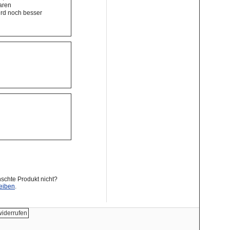
baren
ird noch besser
schte Produkt nicht?
eiben
.
widerrufen