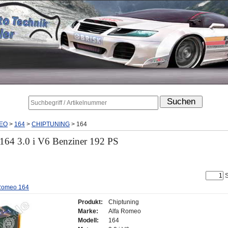
EO
>
164
>
CHIPTUNING
>
164
164 3.0 i V6 Benziner 192 PS
S
 Romeo 164
Produkt:
Chiptuning
Marke:
Alfa Romeo
Modell:
164