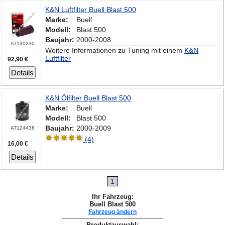
K&N Luftfilter Buell Blast 500
Marke:
Buell
Modell:
Blast 500
Baujahr:
2000-2008
AT130230
Weitere Informationen zu Tuning mit einem
K&N
Luftfilter
92,90 €
Details
K&N Ölfilter Buell Blast 500
Marke:
Buell
Modell:
Blast 500
Baujahr:
2000-2009
AT124436
(4)
16,00 €
Details
1
Ihr Fahrzeug:
Buell Blast 500
Fahrzeug ändern
Produktauswahl: