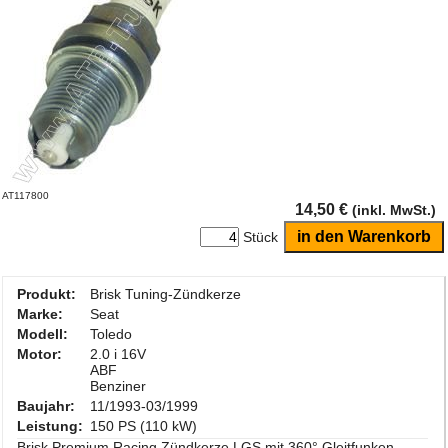
AT117800
14,50 €
(inkl. MwSt.)
Stück
Produkt:
Brisk Tuning-Zündkerze
Marke:
Seat
Modell:
Toledo
Motor:
2.0 i 16V
ABF
Benziner
Baujahr:
11/1993-03/1999
Leistung:
150 PS (110 kW)
Brisk Premium Racing Zündkerze LGS mit 360° Gleitfunken-