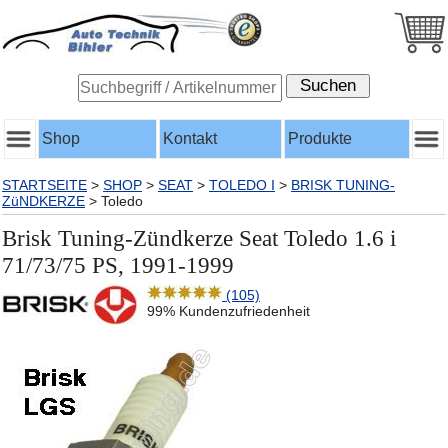
Shop
Kontakt
Produkte
STARTSEITE
>
SHOP
>
SEAT
>
TOLEDO I
>
BRISK TUNING-
ZüNDKERZE
>
Toledo
Brisk Tuning-Zündkerze Seat Toledo 1.6 i
71/73/75 PS, 1991-1999
(105)
99% Kundenzufriedenheit