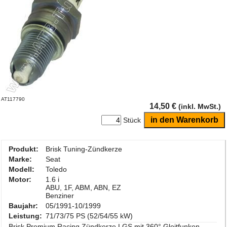
AT117790
14,50 €
(inkl. MwSt.)
Stück
Produkt:
Brisk Tuning-Zündkerze
Marke:
Seat
Modell:
Toledo
Motor:
1.6 i
ABU, 1F, ABM, ABN, EZ
Benziner
Baujahr:
05/1991-10/1999
Leistung:
71/73/75 PS (52/54/55 kW)
Brisk Premium Racing Zündkerze LGS mit 360° Gleitfunken-